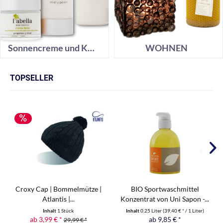
Sonnencreme und Kosmetik
WOHNEN
TOPSELLER
Croxy Cap | Bommelmütze |
BIO Sportwaschmittel
Atlantis |...
Konzentrat von Uni Sapon -...
Inhalt
1 Stück
Inhalt
0.25 Liter
(39,40 € * / 1 Liter)
ab 3,99 € *
ab 9,85 € *
29,99 € *