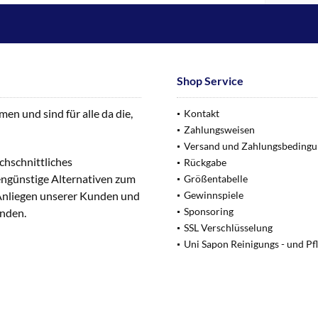
Shop Service
n und sind für alle da die,
Kontakt
Zahlungsweisen
Versand und Zahlungsbeding
chschnittliches
Rückgabe
engünstige Alternativen zum
Größentabelle
 Anliegen unserer Kunden und
Gewinnspiele
Sponsoring
unden.
SSL Verschlüsselung
Uni Sapon Reinigungs - und Pf