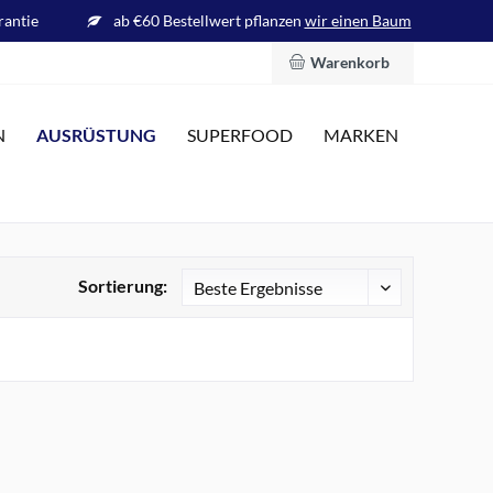
rantie
ab €60 Bestellwert pflanzen
wir einen Baum
Warenkorb
AUSRÜSTUNG
N
SUPERFOOD
MARKEN
Sortierung: