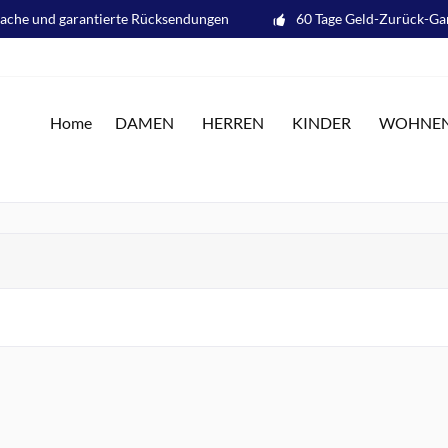
fache und garantierte Rücksendungen
60 Tage Geld-Zurück-Ga
Home
DAMEN
HERREN
KINDER
WOHNE