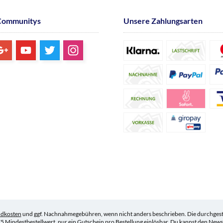
Communitys
Unsere Zahlungsarten
ndkosten
und ggf. Nachnahmegebühren, wenn nicht anders beschrieben. Die durchgestr
5 Mindestbestellwert, nur ein Gutschein pro Bestellung einlösbar. Du kannst den Newsle