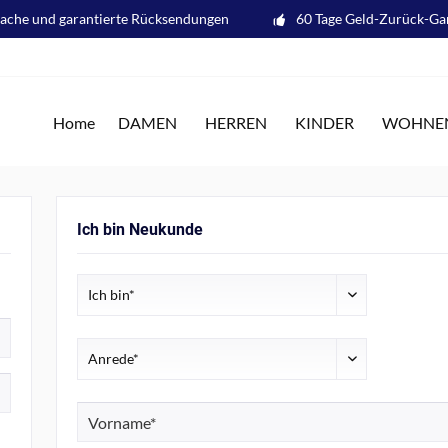
fache und garantierte Rücksendungen
60 Tage Geld-Zurück-Ga
Home
DAMEN
HERREN
KINDER
WOHNE
Ich bin Neukunde