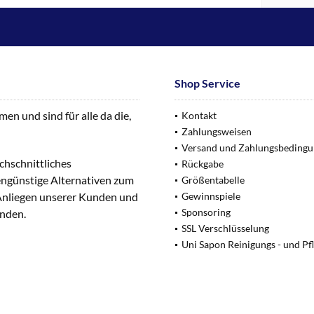
Shop Service
n und sind für alle da die,
Kontakt
Zahlungsweisen
Versand und Zahlungsbeding
chschnittliches
Rückgabe
engünstige Alternativen zum
Größentabelle
 Anliegen unserer Kunden und
Gewinnspiele
Sponsoring
unden.
SSL Verschlüsselung
Uni Sapon Reinigungs - und Pf