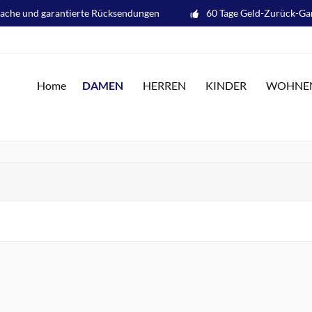
fache und garantierte Rücksendungen
60 Tage Geld-Zurück-Ga
DAMEN
Home
HERREN
KINDER
WOHNE