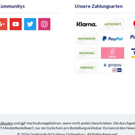
Communitys
Unsere Zahlungsarten
ndkosten
und ggf. Nachnahmegebühren, wenn nicht anders beschrieben. Die durchgestr
5 Mindestbestellwert, nur ein Gutschein pro Bestellung einlösbar. Du kannst den Newsle
© 2026 OutdoorKult Outdoor Onlineshop - All Rights Reserved.