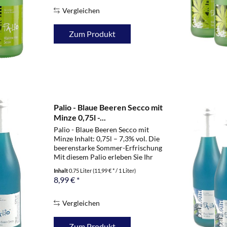
frühlingsfrischen...
Vergleichen
Zum Produkt
Palio - Blaue Beeren Secco mit
Minze 0,75l -...
Palio - Blaue Beeren Secco mit
Minze Inhalt: 0,75l – 7,3% vol. Die
beerenstarke Sommer-Erfrischung
Mit diesem Palio erleben Sie Ihr
blaues Wunder: aromatisch
Inhalt
0.75 Liter
(11,99 € * / 1 Liter)
feinherbe Fruchtnoten von
8,99 € *
vollreifen Brombeeren und
schwarzen Johannisbeeren -...
Vergleichen
Zum Produkt