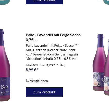
Palio - Lavendel mit Feige Secco
0,75l -...
Palio Lavendel mit Feige - Secco ***
Mit 3 Sternen und der Note "sehr
gut" bewertet vom Genussmagazin
"Selection". Inhalt: 0,75l - 6,5% vol.
Die leuchtende lila Farbe und der
Inhalt
0.75 Liter
(11,99 € * / 1 Liter)
mediterrane Fruchtgeschmack nach
8,99 € *
saftig-vollreifen Feigen...
Vergleichen
Zum Produkt