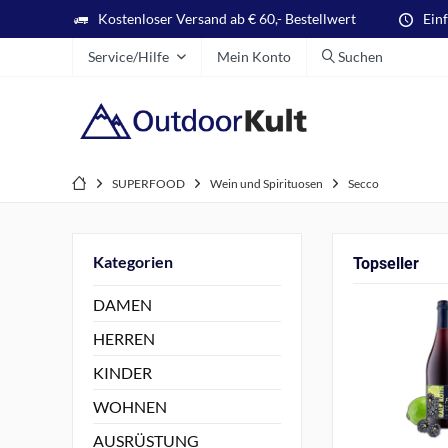
Kostenloser Versand ab € 60,- Bestellwert
Ein
Service/Hilfe
Mein Konto
Suchen
SUPERFOOD
Wein und Spirituosen
Secco
Kategorien
Topseller
DAMEN
HERREN
KINDER
WOHNEN
AUSRÜSTUNG