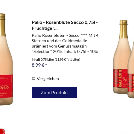
Palio - Rosenblüte Secco 0,75l -
Fruchtiger...
Palio Rosenblüten - Secco **** Mit 4
Sternen und der Goldmedaille
prämiert vom Genussmagazin
"Selection" 2015. Inhalt: 0,75l - 10%
vol. Ein exklusiver Duft nach
Inhalt
0.75 Liter
(11,99 € * / 1 Liter)
sommerfrischen Rosenblüten
8,99 € *
verschmilzt auf dem Gaumen mit
dem eleganten...
Vergleichen
Zum Produkt