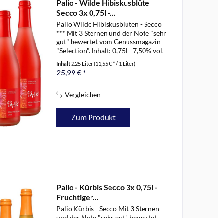
Palio - Wilde Hibiskusblüte
Secco 3x 0,75l -...
Palio Wilde Hibiskusblüten - Secco
*** Mit 3 Sternen und der Note "sehr
gut" bewertet vom Genussmagazin
"Selection". Inhalt: 0,75l - 7,50% vol.
Geschmackliche Erinnerungen an
Inhalt
2.25 Liter
(11,55 € * / 1 Liter)
vollreife Maracuja-Früchte in einem
25,99 € *
Meer voll exotischer...
Vergleichen
Zum Produkt
Palio - Kürbis Secco 3x 0,75l -
Fruchtiger...
Palio Kürbis - Secco Mit 3 Sternen
und der Note "sehr gut" bewertet