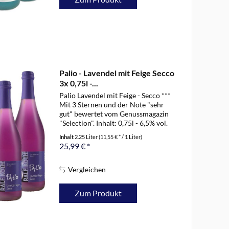
Palio - Lavendel mit Feige Secco
3x 0,75l -...
Palio Lavendel mit Feige - Secco ***
Mit 3 Sternen und der Note "sehr
gut" bewertet vom Genussmagazin
"Selection". Inhalt: 0,75l - 6,5% vol.
Die leuchtende lila Farbe und der
Inhalt
2.25 Liter
(11,55 € * / 1 Liter)
mediterrane Fruchtgeschmack nach
25,99 € *
saftig-vollreifen Feigen...
Vergleichen
Zum Produkt