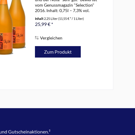
vom Genussmagazin "Selection"
2016. Inhalt: 0,75l – 7,3% vol.
Prickelnde Lebensfreude pur und im
Inhalt
2.25 Liter
(11,55 € * / 1 Liter)
Mund sehr saftig, dichte und
25,99 € *
geradlinige Frucht, die an Aprikosen
und...
Vergleichen
Zum Produkt
 und Gutscheinaktionen.²