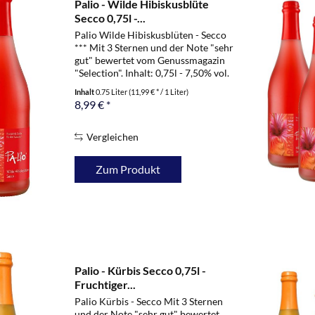
Palio - Wilde Hibiskusblüte
Secco 0,75l -...
Palio Wilde Hibiskusblüten - Secco
*** Mit 3 Sternen und der Note "sehr
gut" bewertet vom Genussmagazin
"Selection". Inhalt: 0,75l - 7,50% vol.
Geschmackliche Erinnerungen an
Inhalt
0.75 Liter
(11,99 € * / 1 Liter)
vollreife Maracuja-Früchte in einem
8,99 € *
Meer voll exotischer...
Vergleichen
Zum Produkt
Palio - Kürbis Secco 0,75l -
Fruchtiger...
Palio Kürbis - Secco Mit 3 Sternen
und der Note "sehr gut" bewertet