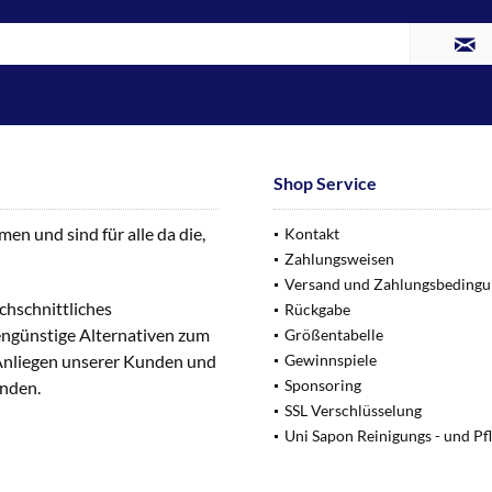
Shop Service
n und sind für alle da die,
Kontakt
Zahlungsweisen
Versand und Zahlungsbeding
chschnittliches
Rückgabe
engünstige Alternativen zum
Größentabelle
 Anliegen unserer Kunden und
Gewinnspiele
Sponsoring
unden.
SSL Verschlüsselung
Uni Sapon Reinigungs - und Pf