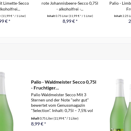
t Limette-Secco
rote Johannisbeere-Secco 0,75l
Palio - Limb
lkoholfrei...
- alkoholfrei -...
Fr
er
(11,99 € * / 1 Liter)
Inhalt
0.75 Liter
(11,99 € * / 1 Liter)
Inhalt
2.25 L
99 € *
8,99 € *
2
Palio - Waldmeister Secco 0,75l
- Fruchtiger...
Palio Waldmeister Secco Mit 3
Sternen und der Note "sehr gut"
bewertet vom Genussmagazin
"Selection". Inhalt: 0,75l – 7,5% vol
Prickelnde Lebensfreude pur und
Inhalt
0.75 Liter
(11,99 € * / 1 Liter)
herrlich aromatisch-lebendige
8,99 € *
Geschmacksimpression nach