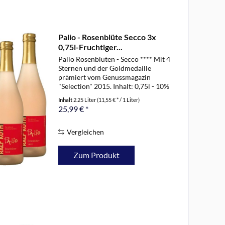
Palio - Rosenblüte Secco 3x
0,75l-Fruchtiger...
Palio Rosenblüten - Secco **** Mit 4
Sternen und der Goldmedaille
prämiert vom Genussmagazin
"Selection" 2015. Inhalt: 0,75l - 10%
vol. Ein exklusiver Duft nach
Inhalt
2.25 Liter
(11,55 € * / 1 Liter)
sommerfrischen Rosenblüten
25,99 € *
verschmilzt auf dem Gaumen mit
dem eleganten...
Vergleichen
Zum Produkt