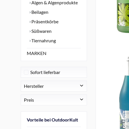
Algen & Algenprodukte
Beilagen
Präsentkörbe
Süßwaren
Tiernahrung
MARKEN
Sofort lieferbar
Hersteller
Palio
Preis
von
4,29 €
bis
49,99 €
Vorteile bei OutdoorKult