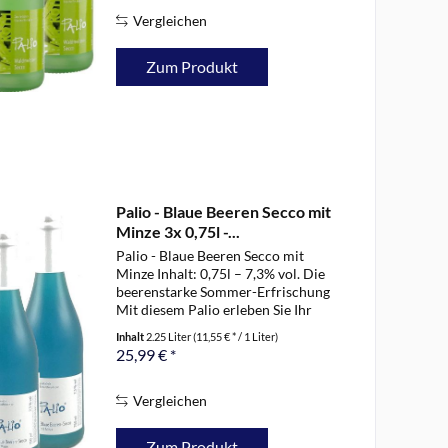
frühlingsfrischen...
Vergleichen
Zum Produkt
Palio - Blaue Beeren Secco mit
Minze 3x 0,75l -...
Palio - Blaue Beeren Secco mit
Minze Inhalt: 0,75l – 7,3% vol. Die
beerenstarke Sommer-Erfrischung
Mit diesem Palio erleben Sie Ihr
blaues Wunder: aromatisch
Inhalt
2.25 Liter
(11,55 € * / 1 Liter)
feinherbe Fruchtnoten von
25,99 € *
vollreifen Brombeeren und
schwarzen Johannisbeeren -...
Vergleichen
Zum Produkt