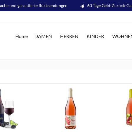
fache und garantierte Rücksendungen
60 Tage Geld-Zurück-Ga
Home
DAMEN
HERREN
KINDER
WOHNE