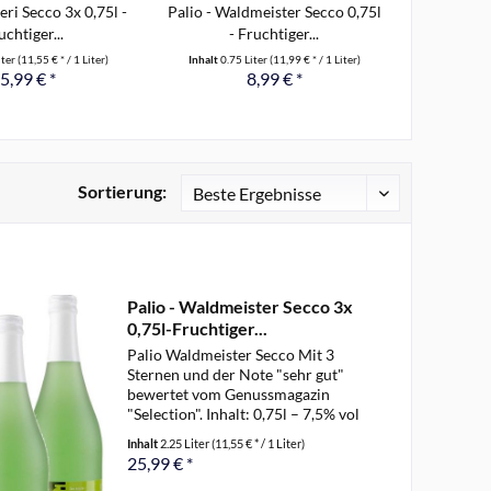
eri Secco 3x 0,75l -
Palio - Waldmeister Secco 0,75l
Palio - W
uchtiger...
- Fruchtiger...
0,75
iter
(11,55 € * / 1 Liter)
Inhalt
0.75 Liter
(11,99 € * / 1 Liter)
Inhalt
2.2
5,99 € *
8,99 € *
Sortierung:
Palio - Waldmeister Secco 3x
0,75l-Fruchtiger...
Palio Waldmeister Secco Mit 3
Sternen und der Note "sehr gut"
bewertet vom Genussmagazin
"Selection". Inhalt: 0,75l – 7,5% vol
Prickelnde Lebensfreude pur und
Inhalt
2.25 Liter
(11,55 € * / 1 Liter)
herrlich aromatisch-lebendige
25,99 € *
Geschmacksimpression nach