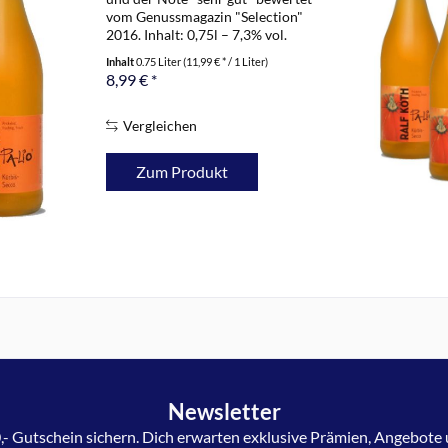
vom Genussmagazin "Selection"
2016. Inhalt: 0,75l – 7,3% vol.
Prickelnde Lebensfreude pur und im
Inhalt
0.75 Liter
(11,99 € * / 1 Liter)
Mund sehr saftig, dichte und
8,99 € *
geradlinige Frucht, die an Aprikosen
und...
Vergleichen
Zum Produkt
Newsletter
,- Gutschein sichern. Dich erwarten exklusive Prämien, Angebote