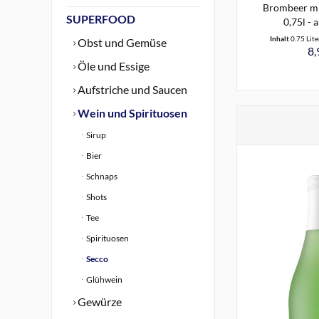
Brombeer mi
SUPERFOOD
0,75l - a
Inhalt
0.75 Lit
Obst und Gemüse
8,
Öle und Essige
Aufstriche und Saucen
Wein und Spirituosen
Sirup
Bier
Schnaps
Shots
Tee
Spirituosen
Secco
Glühwein
Gewürze