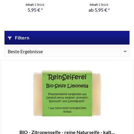
Naturseife...
Inhalt
1 Stück
Inhalt
1 Stück
5,95 € *
ab 5,95 € *
Filtern
BIO - Zitronenseife - reine Naturseife - kalt...