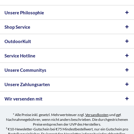
Unsere Philosophie
Shop Service
OutdoorKult
Service Hotline
Unsere Communitys
Unsere Zahlungsarten
Wir versenden mit
* Alle Preise inkl. gesetzl. Mehrwertsteuer zzgl.
Versandkosten
und ggf.
Nachnahmegebühren, wenn nicht anders beschrieben. Die durchgestrichenen
Preise entsprechen der UVP des Herstellers.
² €10-Newsletter-Gutschein bei €75 Mindestbestellwert, nur ein Gutschein pro
Bestellung einlösbar. Du kannst den Newsletter jederzeit wieder abbestellen.