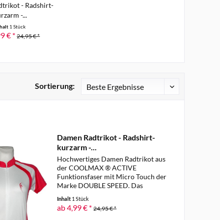
rikot - Radshirt-
rzarm -...
halt
1 Stück
9 € *
24,95 € *
Sortierung:
Damen Radtrikot - Radshirt-
kurzarm -...
Hochwertiges Damen Radtrikot aus
der COOLMAX ® ACTIVE
Funktionsfaser mit Micro Touch der
Marke DOUBLE SPEED. Das
atmungsaktive Damen Radtrikot ist
Inhalt
1 Stück
aus leichtem, elastischem Mesh
ab 4,99 € *
24,95 € *
Gewebe gefertigt, bietet perfektes