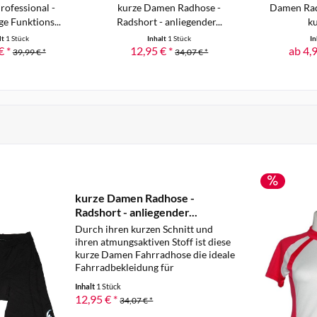
rofessional -
kurze Damen Radhose -
Damen Radt
e Funktions...
Radshort - anliegender...
ku
lt
1 Stück
Inhalt
1 Stück
In
€ *
12,95 € *
ab 4,9
39,99 € *
34,07 € *
kurze Damen Radhose -
Radshort - anliegender...
Durch ihren kurzen Schnitt und
ihren atmungsaktiven Stoff ist diese
kurze Damen Fahrradhose die ideale
Fahrradbekleidung für
Fahrradtouren im Sommer. Die
Inhalt
1 Stück
Damen Fahrradhose bietet einen
12,95 € *
34,07 € *
bequemen Sitz, da sie eng anliegt