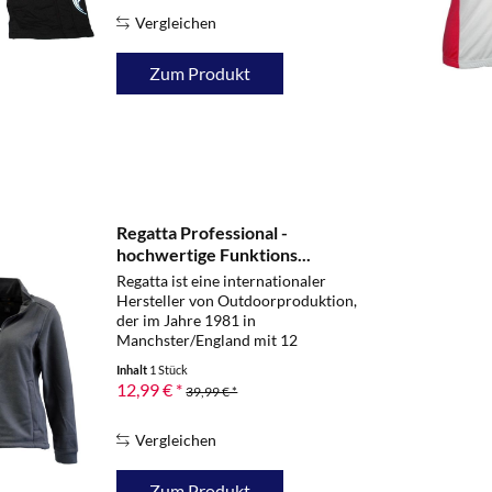
und somit keine...
Vergleichen
Zum Produkt
Regatta Professional -
hochwertige Funktions...
Regatta ist eine internationaler
Hersteller von Outdoorproduktion,
der im Jahre 1981 in
Manchster/England mit 12
Mitarbeitern gegründet wurde. In
Inhalt
1 Stück
der Zwischenzeit ist Regatta, das
12,99 € *
39,99 € *
sich in Familienbesitz befindet, in
über 50 Ländern...
Vergleichen
Zum Produkt