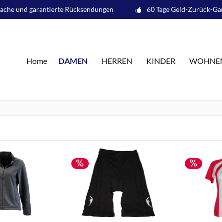
fache und garantierte Rücksendungen
60 Tage Geld-Zurück-Ga
DAMEN
Home
HERREN
KINDER
WOHNE