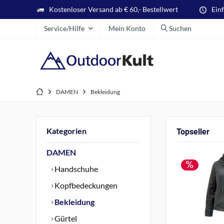
Kostenloser Versand ab € 60,- Bestellwert
Ein
Service/Hilfe
Mein Konto
Suchen
DAMEN
Bekleidung
Kategorien
Topseller
DAMEN
Handschuhe
Kopfbedeckungen
Bekleidung
Gürtel