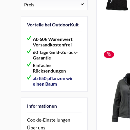
Double Speed
Preis
Regatta
von
4,99 €
bis
12,99 €
Vorteile bei OutdoorKult
Ab 60€ Warenwert
Versandkostenfrei
60 Tage Geld-Zurück-
Garantie
Einfache
Rücksendungen
ab €50 pflanzen wir
einen Baum
Informationen
Cookie-Einstellungen
Über uns