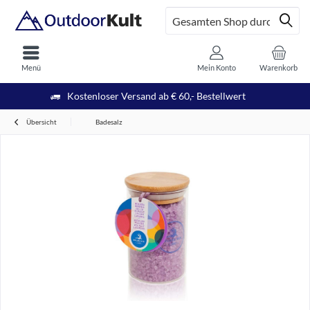
Menü
Mein Konto
Warenkorb
Kostenloser Versand ab € 60,- Bestellwert
Übersicht
Badesalz