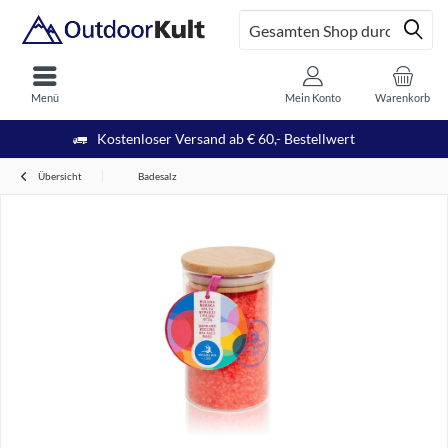
Menü
Mein Konto
Warenkorb
Kostenloser Versand ab € 60,- Bestellwert
Übersicht
Badesalz