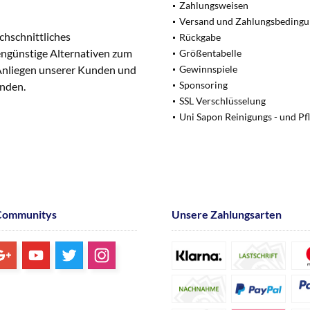
Zahlungsweisen
Versand und Zahlungsbeding
chschnittliches
Rückgabe
engünstige Alternativen zum
Größentabelle
 Anliegen unserer Kunden und
Gewinnspiele
Sponsoring
unden.
SSL Verschlüsselung
Uni Sapon Reinigungs - und Pf
Communitys
Unsere Zahlungsarten