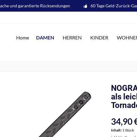
fache und garantierte Rücksendungen
60 Tage Geld-Zurück-Ga
DAMEN
Home
HERREN
KINDER
WOHNE
NOGRAD
als lei
Tornad
34,90 €
Inhalt:
1 Stück