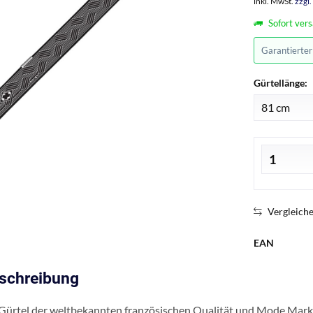
inkl. MwSt.
zzgl
Sofort vers
Garantierte
Gürtellänge:
Vergleich
EAN
eschreibung
Gürtel der weltbekannten französischen Qualität und Mode Ma