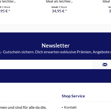
s leichter...
Ideal als leichter...
Ideal 
lt
1 Stück
Inhalt
1 Stück
In
95 € *
34,95 € *
3
Newsletter
,- Gutschein sichern. Dich erwarten exklusive Prämien, Angebote
Shop Service
n und sind für alle da die,
Kontakt