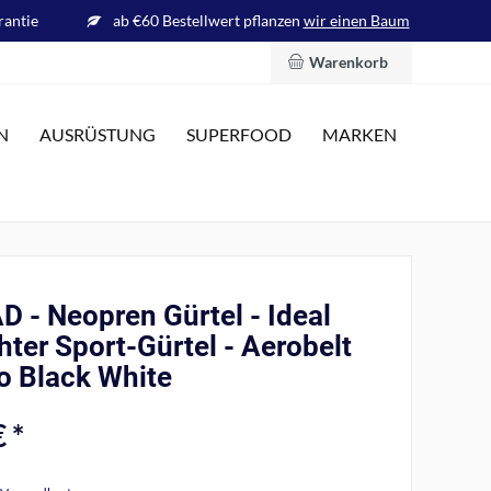
rantie
ab €60 Bestellwert pflanzen
wir einen Baum
Warenkorb
N
AUSRÜSTUNG
SUPERFOOD
MARKEN
 - Neopren Gürtel - Ideal
chter Sport-Gürtel - Aerobelt
o Black White
 *