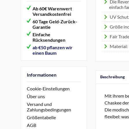
Die Rever
einfach f
Ab 60€ Warenwert
Versandkostenfrei
UV Schut
60 Tage Geld-Zurück-
Größe ind
Garantie
Einfache
Fair Trad
Rücksendungen
Material:
ab €50 pflanzen wir
einen Baum
Informationen
Beschreibung
Cookie-Einstellungen
Mit ihrem b
Über uns
Chaskee den
Versand und
Die modisch
Zahlungsbedingungen
flexibel: wa
Größentabelle
AGB