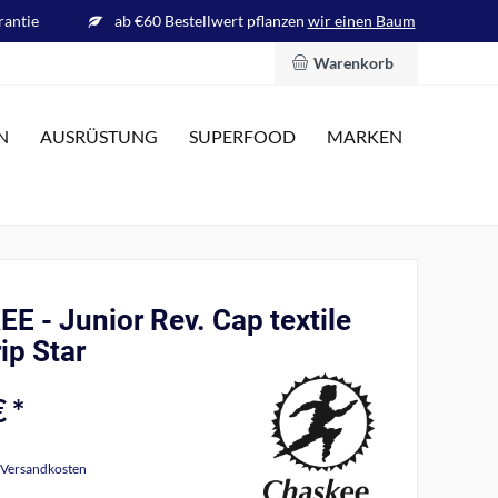
rantie
ab €60 Bestellwert pflanzen
wir einen Baum
Warenkorb
N
AUSRÜSTUNG
SUPERFOOD
MARKEN
E - Junior Rev. Cap textile
rip Star
 *
. Versandkosten