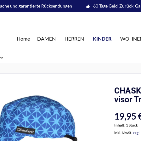
fache und garantierte Rücksendungen
60 Tage Geld-Zurück-Ga
KINDER
Home
DAMEN
HERREN
WOHNE
en
CHASKE
visor T
19,95 €
Inhalt:
1 Stück
inkl. MwSt.
zzgl