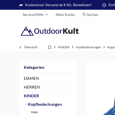
Kostenloser Versand ab € 60,- Bestellwert
Ein
Service/Hilfe
Mein Konto
Suchen
Übersicht
KINDER
Kopfbedeckungen
Kapp
Kategorien
DAMEN
HERREN
KINDER
Kopfbedeckungen
Hüte