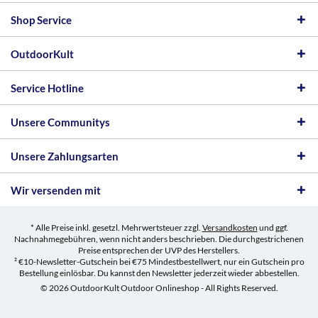
Shop Service
OutdoorKult
Service Hotline
Unsere Communitys
Unsere Zahlungsarten
Wir versenden mit
* Alle Preise inkl. gesetzl. Mehrwertsteuer zzgl.
Versandkosten
und ggf.
Nachnahmegebühren, wenn nicht anders beschrieben. Die durchgestrichenen
Preise entsprechen der UVP des Herstellers.
² €10-Newsletter-Gutschein bei €75 Mindestbestellwert, nur ein Gutschein pro
Bestellung einlösbar. Du kannst den Newsletter jederzeit wieder abbestellen.
© 2026 OutdoorKult Outdoor Onlineshop - All Rights Reserved.