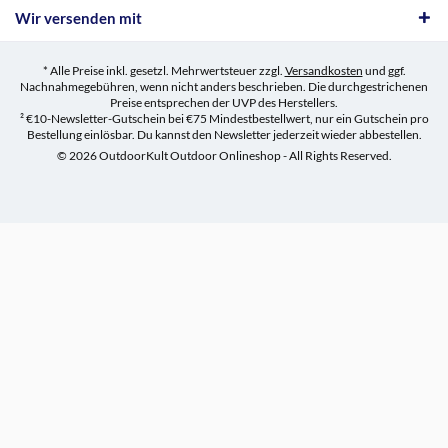
Wir versenden mit
* Alle Preise inkl. gesetzl. Mehrwertsteuer zzgl.
Versandkosten
und ggf.
Nachnahmegebühren, wenn nicht anders beschrieben. Die durchgestrichenen
Preise entsprechen der UVP des Herstellers.
² €10-Newsletter-Gutschein bei €75 Mindestbestellwert, nur ein Gutschein pro
Bestellung einlösbar. Du kannst den Newsletter jederzeit wieder abbestellen.
© 2026 OutdoorKult Outdoor Onlineshop - All Rights Reserved.