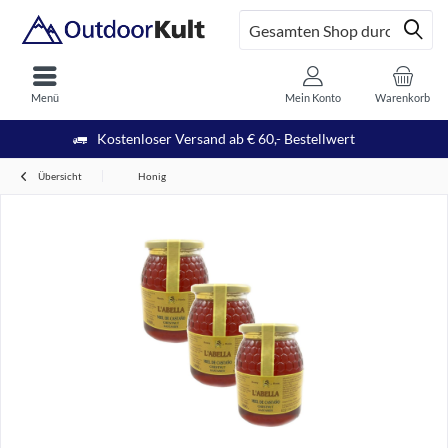
Menü
Mein Konto
Warenkorb
Kostenloser Versand ab € 60,- Bestellwert
Übersicht
Honig