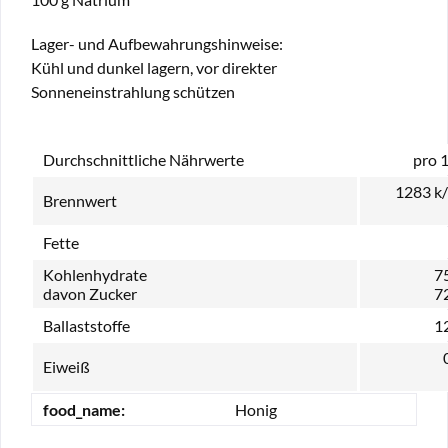
Lager- und Aufbewahrungshinweise:
Kühl und dunkel lagern, vor direkter
Sonneneinstrahlung schützen
Durchschnittliche Nährwerte
pro 
1283 k
Brennwert
Fette
Kohlenhydrate
75
davon Zucker
72
Ballaststoffe
12
Eiweiß
food_name:
Honig