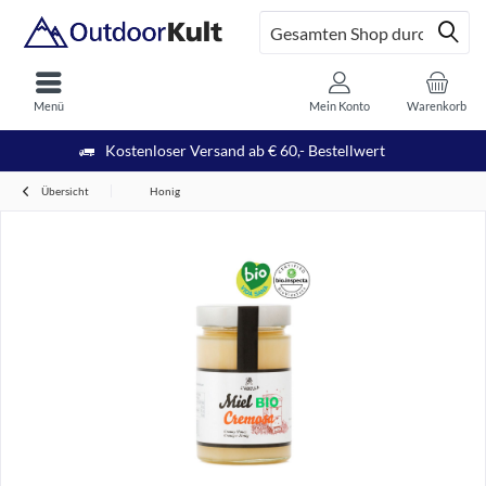
Menü
Mein Konto
Warenkorb
Kostenloser Versand ab € 60,- Bestellwert
Übersicht
Honig