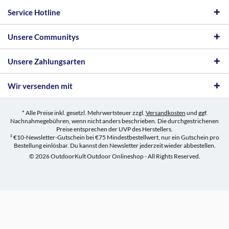
Service Hotline
Unsere Communitys
Unsere Zahlungsarten
Wir versenden mit
* Alle Preise inkl. gesetzl. Mehrwertsteuer zzgl.
Versandkosten
und ggf.
Nachnahmegebühren, wenn nicht anders beschrieben. Die durchgestrichenen
Preise entsprechen der UVP des Herstellers.
² €10-Newsletter-Gutschein bei €75 Mindestbestellwert, nur ein Gutschein pro
Bestellung einlösbar. Du kannst den Newsletter jederzeit wieder abbestellen.
© 2026 OutdoorKult Outdoor Onlineshop - All Rights Reserved.