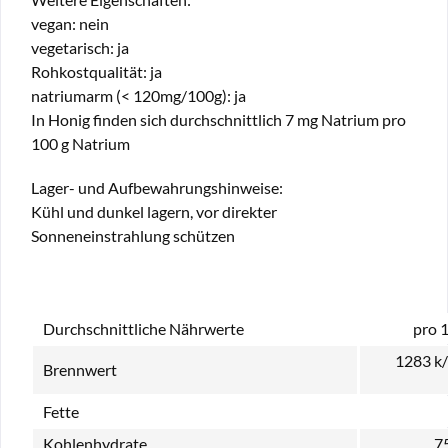
vegan: nein
vegetarisch: ja
Rohkostqualität: ja
natriumarm (< 120mg/100g): ja
In Honig finden sich durchschnittlich 7 mg Natrium pro
100 g Natrium
Lager- und Aufbewahrungshinweise:
Kühl und dunkel lagern, vor direkter
Sonneneinstrahlung schützen
Durchschnittliche Nährwerte
pro 
1283 k
Brennwert
Fette
Kohlenhydrate
75