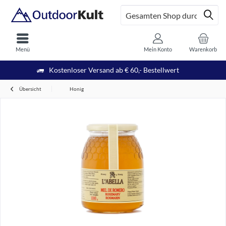
Menü
Mein Konto
Warenkorb
Kostenloser Versand ab € 60,- Bestellwert
Übersicht
Honig