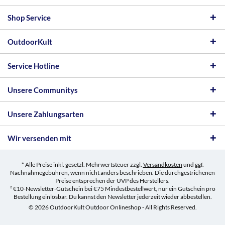
Shop Service
OutdoorKult
Service Hotline
Unsere Communitys
Unsere Zahlungsarten
Wir versenden mit
* Alle Preise inkl. gesetzl. Mehrwertsteuer zzgl.
Versandkosten
und ggf.
Nachnahmegebühren, wenn nicht anders beschrieben. Die durchgestrichenen
Preise entsprechen der UVP des Herstellers.
² €10-Newsletter-Gutschein bei €75 Mindestbestellwert, nur ein Gutschein pro
Bestellung einlösbar. Du kannst den Newsletter jederzeit wieder abbestellen.
© 2026 OutdoorKult Outdoor Onlineshop - All Rights Reserved.