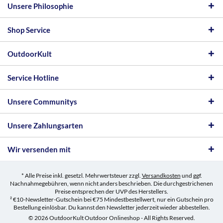
Unsere Philosophie
Shop Service
OutdoorKult
Service Hotline
Unsere Communitys
Unsere Zahlungsarten
Wir versenden mit
* Alle Preise inkl. gesetzl. Mehrwertsteuer zzgl.
Versandkosten
und ggf.
Nachnahmegebühren, wenn nicht anders beschrieben. Die durchgestrichenen
Preise entsprechen der UVP des Herstellers.
² €10-Newsletter-Gutschein bei €75 Mindestbestellwert, nur ein Gutschein pro
Bestellung einlösbar. Du kannst den Newsletter jederzeit wieder abbestellen.
© 2026 OutdoorKult Outdoor Onlineshop - All Rights Reserved.