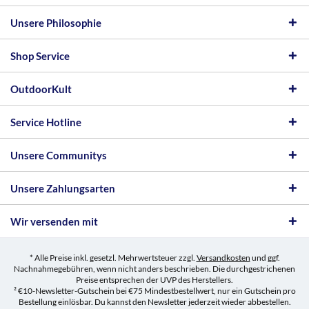
Unsere Philosophie
Shop Service
OutdoorKult
Service Hotline
Unsere Communitys
Unsere Zahlungsarten
Wir versenden mit
* Alle Preise inkl. gesetzl. Mehrwertsteuer zzgl.
Versandkosten
und ggf.
Nachnahmegebühren, wenn nicht anders beschrieben. Die durchgestrichenen
Preise entsprechen der UVP des Herstellers.
² €10-Newsletter-Gutschein bei €75 Mindestbestellwert, nur ein Gutschein pro
Bestellung einlösbar. Du kannst den Newsletter jederzeit wieder abbestellen.