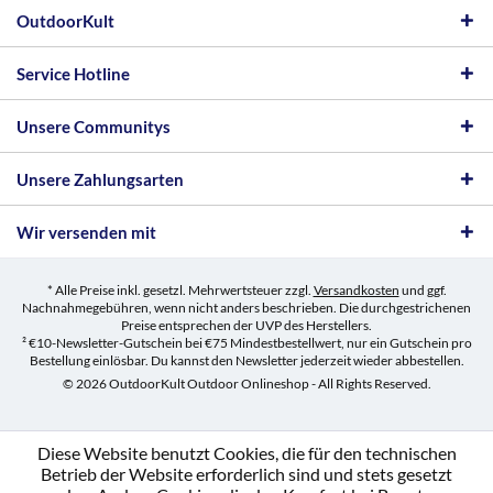
OutdoorKult
Service Hotline
Unsere Communitys
Unsere Zahlungsarten
Wir versenden mit
* Alle Preise inkl. gesetzl. Mehrwertsteuer zzgl.
Versandkosten
und ggf.
Nachnahmegebühren, wenn nicht anders beschrieben. Die durchgestrichenen
Preise entsprechen der UVP des Herstellers.
² €10-Newsletter-Gutschein bei €75 Mindestbestellwert, nur ein Gutschein pro
Bestellung einlösbar. Du kannst den Newsletter jederzeit wieder abbestellen.
© 2026 OutdoorKult Outdoor Onlineshop - All Rights Reserved.
Diese Website benutzt Cookies, die für den technischen
Betrieb der Website erforderlich sind und stets gesetzt