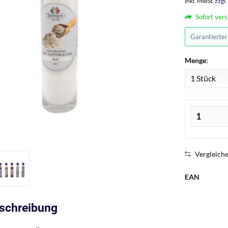
inkl. MwSt.
zzgl
Sofort vers
Garantierte
Menge:
Vergleich
EAN
eschreibung