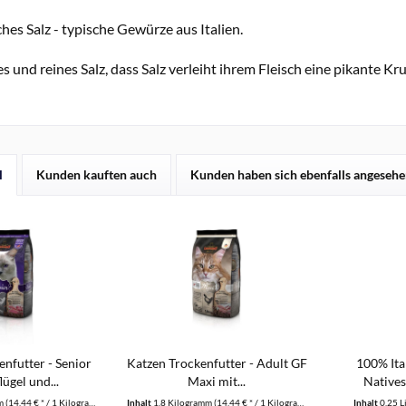
sches Salz - typische Gewürze aus Italien.
 und reines Salz, dass Salz verleiht ihrem Fleisch eine pikante Kru
l
Kunden kauften auch
Kunden haben sich ebenfalls angeseh
enfutter - Senior
Katzen Trockenfutter - Adult GF
100% Ita
lügel und...
Maxi mit...
Natives
mm
(14,44 € * / 1 Kilogramm)
Inhalt
1.8 Kilogramm
(14,44 € * / 1 Kilogramm)
Inhalt
0.25 L