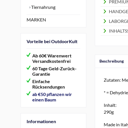
PREMIUM Q
Tiernahrung
HANDGEFE
MARKEN
LABORGEPR
INHALTSS
Vorteile bei OutdoorKult
Ab 60€ Warenwert
Versandkostenfrei
Beschreibung
60 Tage Geld-Zurück-
Garantie
Zutaten: Me
Einfache
Rücksendungen
* = Dehydri
ab €50 pflanzen wir
einen Baum
Inhalt:
290g
Informationen
Made in Ita