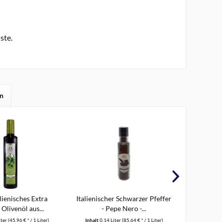
ste.
en
lienisches Extra
Italienischer Schwarzer Pfeffer
Itali
 Olivenöl aus...
- Pepe Nero -...
Gewür
iter
(45,96 € * / 1 Liter)
Inhalt
0.14 Liter
(85,64 € * / 1 Liter)
Inhalt
0.2