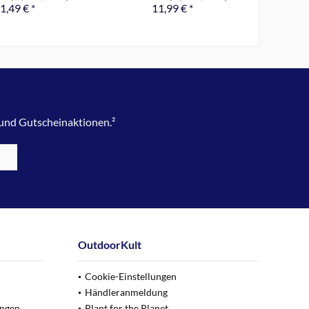
1,49 € *
11,99 € *
 und Gutscheinaktionen.²
OutdoorKult
Cookie-Einstellungen
Händleranmeldung
ungen
Plant for the Planet