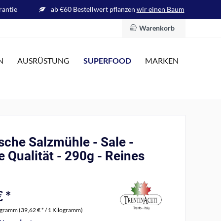
rantie
ab €60 Bestellwert pflanzen
wir einen Baum
Warenkorb
SUPERFOOD
N
AUSRÜSTUNG
MARKEN
ische Salzmühle - Sale -
 Qualität - 290g - Reines
 *
ogramm (39,62 € * / 1 Kilogramm)