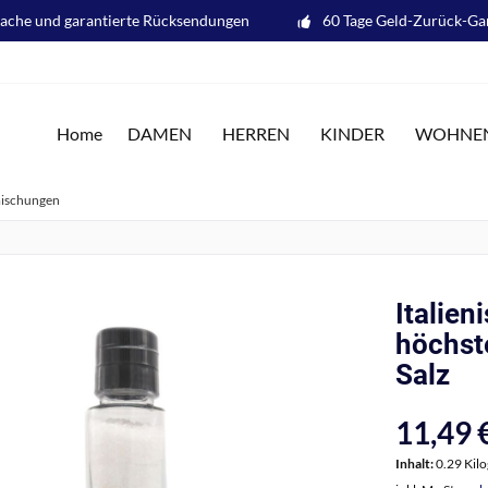
fache und garantierte Rücksendungen
60 Tage Geld-Zurück-Ga
Home
DAMEN
HERREN
KINDER
WOHNE
ischungen
Italien
höchste
Salz
11,49 €
Inhalt:
0.29 Kil