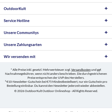
OutdoorKult
Service Hotline
Unsere Communitys
Unsere Zahlungsarten
Wir versenden mit
* Alle Preise inkl. gesetzl. Mehrwertsteuer zzgl.
Versandkosten
und ggf.
Nachnahmegebühren, wenn nicht anders beschrieben. Die durchgestrichenen
Preise entsprechen der UVP des Herstellers.
² €10-Newsletter-Gutschein bei €75 Mindestbestellwert, nur ein Gutschein pro
Bestellung einlösbar. Du kannst den Newsletter jederzeit wieder abbestellen.
© 2026 OutdoorKult Outdoor Onlineshop - All Rights Reserved.