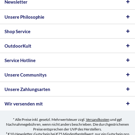
Newsletter
Unsere Philosophie
Shop Service
OutdoorKult
Service Hotline
Unsere Communitys
Unsere Zahlungsarten
Wir versenden mit
* Alle Preise inkl. gesetzl. Mehrwertsteuer zzgl.
Versandkosten
und ggf.
Nachnahmegebühren, wenn nicht anders beschrieben. Die durchgestrichenen
Preise entsprechen der UVP des Herstellers.
² €10-Newsletter-Gutschein bei €75 Mindestbestellwert, nur ein Gutschein pro