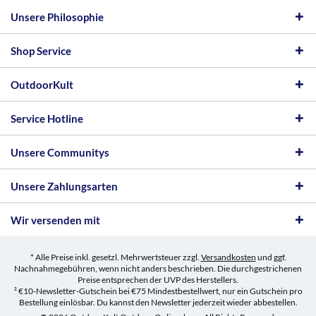
Unsere Philosophie
Shop Service
OutdoorKult
Service Hotline
Unsere Communitys
Unsere Zahlungsarten
Wir versenden mit
* Alle Preise inkl. gesetzl. Mehrwertsteuer zzgl.
Versandkosten
und ggf.
Nachnahmegebühren, wenn nicht anders beschrieben. Die durchgestrichenen
Preise entsprechen der UVP des Herstellers.
² €10-Newsletter-Gutschein bei €75 Mindestbestellwert, nur ein Gutschein pro
Bestellung einlösbar. Du kannst den Newsletter jederzeit wieder abbestellen.