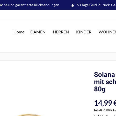
fache und garantierte Rücksendungen
60 Tage Geld-Zurück-Ga
Home
DAMEN
HERREN
KINDER
WOHNE
Solana 
mit sch
80g
14,99 €
Inhalt:
0.08 Kil