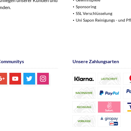
 Anliegen unserer Kunden und
Sponsoring
unden.
SSL Verschlüsselung
Uni Sapon Reinigungs - und Pf
Communitys
Unsere Zahlungsarten