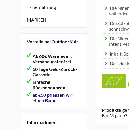
Tiernahrung
Die Niner
vollenden
MARKEN
Die Salzb
sehr schwa
Die Niner
Vorteile bei OutdoorKult
intensive
Inhalt: So
Ab 60€ Warenwert
Versandkostenfrei
Das ideal
60 Tage Geld-Zurück-
Garantie
Einfache
Rücksendungen
ab €50 pflanzen wir
einen Baum
Produkteigen
Bio, Vegan, G
Informationen