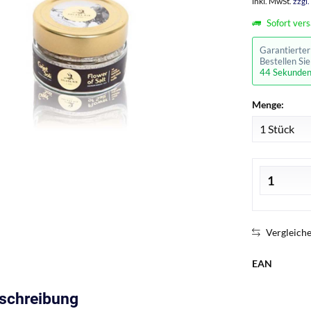
inkl. MwSt.
zzgl
Sofort vers
Garantierte
Bestellen Si
43 Sekunde
Menge:
Vergleich
EAN
eschreibung