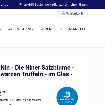
rantie
ab €60 Bestellwert pflanzen
wir einen Baum
Warenkorb
SUPERFOOD
N
AUSRÜSTUNG
MARKEN
Nin - Die Niner Salzblume -
warzen Trüffeln - im Glas -
 *
ogramm (187,38 € * / 1 Kilogramm)