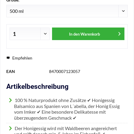
In den
Warenkorb
Empfehlen
EAN
8470007123057
Artikelbeschreibung
100 % Naturprodukt ohne Zusätze ✔ Honigessig
Balsamico aus Spanien von L´abella, der Honig Essig
vom Imker ✔ Eine besondere Delikatesse mit
überzeugendem Geschmack ✔
Der Honigessig wird mit Waldbeeren angereichert
und reift danach min. 5 Jahre im Eichenfaß ✔