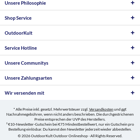
Unsere Philosophie
Shop Service
OutdoorKult
Service Hotline
Unsere Communitys
Unsere Zahlungsarten
Wir versenden mit
* Alle Preise inkl. gesetzl. Mehrwertsteuer zzgl.
Versandkosten
und ggf.
Nachnahmegebühren, wenn nicht anders beschrieben. Die durchgestrichenen
Preise entsprechen der UVP des Herstellers.
² €10-Newsletter-Gutschein bei €75 Mindestbestellwert, nur ein Gutschein pro
Bestellung einlösbar. Du kannst den Newsletter jederzeit wieder abbestellen.
© 2026 OutdoorKult Outdoor Onlineshop - All Rights Reserved.