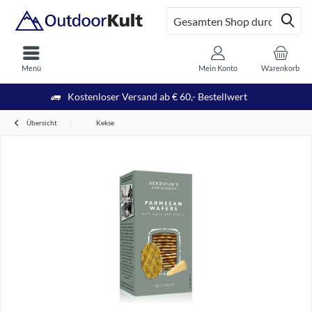
Menü
Mein Konto
Warenkorb
Kostenloser Versand ab € 60,- Bestellwert
Übersicht
Kekse