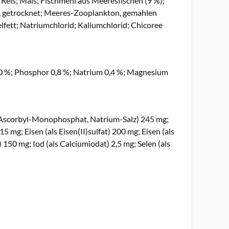
; Reis; Mais; Fischmehl aus Meeresfischen (9 %);
 Ei, getrocknet; Meeres-Zooplankton, gemahlen
ügelfett; Natriumchlorid; Kaliumchlorid; Chicoree
1,0 %; Phosphor 0,8 %; Natrium 0,4 %; Magnesium
als Ascorbyl-Monophosphat, Natrium-Salz) 245 mg;
5 mg; Eisen (als Eisen(II)sulfat) 200 mg; Eisen (als
 150 mg; Iod (als Calciumiodat) 2,5 mg; Selen (als