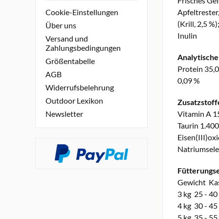
Frisches Gef
Apfeltrester
Cookie-Einstellungen
(Krill, 2,5 
Über uns
Inulin
Versand und
Zahlungsbedingungen
Analytische
Größentabelle
Protein 35,0
AGB
0,09 %
Widerrufsbelehrung
Outdoor Lexikon
Zusatzstoff
Vitamin A 15
Newsletter
Taurin 1.400
Eisen(III)ox
Natriumsele
Fütterungs
Gewicht Kast
3 kg 25 - 40
4 kg 30 - 45
5 kg 35 - 55