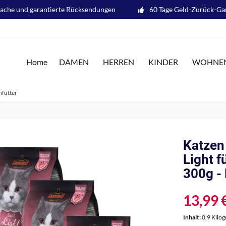
fache und garantierte Rücksendungen
60 Tage Geld-Zurück-Ga
Home
DAMEN
HERREN
KINDER
WOHNE
nfutter
Katzen 
Light f
300g -
13,99 €
Inhalt:
0.9 Kilo