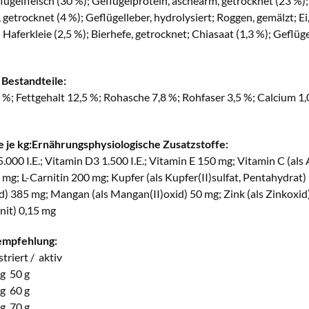
lügelfleisch (30 %); Geflügelprotein, aschearm, getrocknet (23 %)
, getrocknet (4 %); Geflügelleber, hydrolysiert; Roggen, gemälzt;
%); Haferkleie (2,5 %); Bierhefe, getrocknet; Chiasaat (1,3 %); Gefl
 Bestandteile:
 %; Fettgehalt 12,5 %; Rohasche 7,8 %; Rohfaser 3,5 %; Calcium 
e je kg:Ernährungsphysiologische Zusatzstoffe:
.000 I.E.; Vitamin D3 1.500 I.E.; Vitamin E 150 mg; Vitamin C (
 mg; L-Carnitin 200 mg; Kupfer (als Kupfer(II)sulfat, Pentahydrat) 1
id) 385 mg; Mangan (als Mangan(II)oxid) 50 mg; Zink (als Zinkoxid)
nit) 0,15 mg
empfehlung:
riert / aktiv
 g 50 g
 g 60 g
 g 70 g