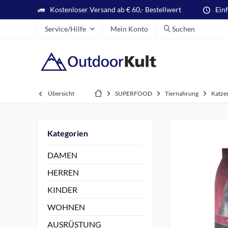
Kostenloser Versand ab € 60,- Bestellwert
Ein
Service/Hilfe
Mein Konto
Suchen
Übersicht
SUPERFOOD
Tiernahrung
Katze
Kategorien
DAMEN
HERREN
KINDER
WOHNEN
AUSRÜSTUNG