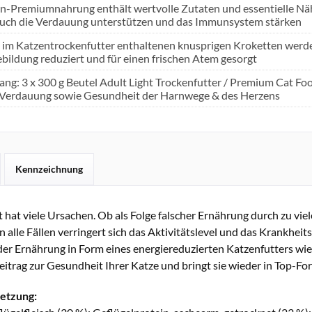
n-Premiumnahrung enthält wertvolle Zutaten und essentielle Nährs
uch die Verdauung unterstützen und das Immunsystem stärken
 im Katzentrockenfutter enthaltenen knusprigen Kroketten werden
ebildung reduziert und für einen frischen Atem gesorgt
ang: 3 x 300 g Beutel Adult Light Trockenfutter / Premium Cat Fo
Verdauung sowie Gesundheit der Harnwege & des Herzens
Kennzeichnung
hat viele Ursachen. Ob als Folge falscher Ernährung durch zu vie
in alle Fällen verringert sich das Aktivitätslevel und das Krankheit
er Ernährung in Form eines energiereduzierten Katzenfutters w
eitrag zur Gesundheit Ihrer Katze und bringt sie wieder in Top-Fo
etzung: