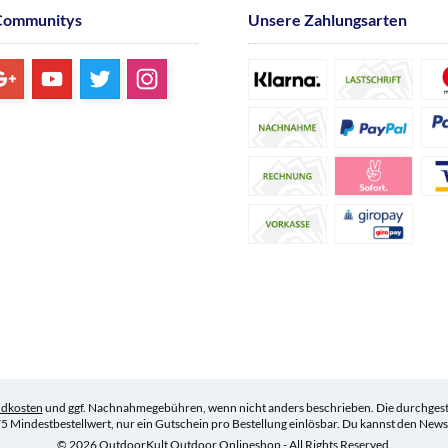
Communitys
Unsere Zahlungsarten
ndkosten
und ggf. Nachnahmegebühren, wenn nicht anders beschrieben. Die durchgestr
5 Mindestbestellwert, nur ein Gutschein pro Bestellung einlösbar. Du kannst den Newsle
© 2026 OutdoorKult Outdoor Onlineshop - All Rights Reserved.