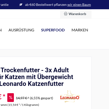
rantie
ab €60 Bestellwert pflanzen
wir einen Baum
Warenkorb
SUPERFOOD
N
AUSRÜSTUNG
MARKEN
Trockenfutter - 3x Adult
ür Katzen mit Übergewicht
 Leonardo Katzenfutter
 *
14,97 € *
(6,55% gespart)
gramm (15,54 € * / 1 Kilogramm)