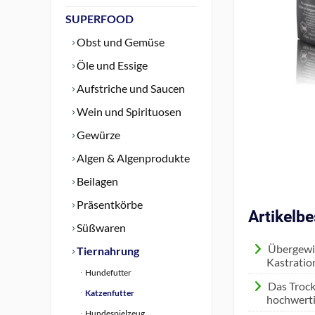
SUPERFOOD
Obst und Gemüse
Öle und Essige
Aufstriche und Saucen
Wein und Spirituosen
Gewürze
Algen & Algenprodukte
Beilagen
Präsentkörbe
Artikelb
Süßwaren
Übergewic
Tiernahrung
Kastration
Hundefutter
Das Trock
Katzenfutter
hochwerti
Hundespielzeug