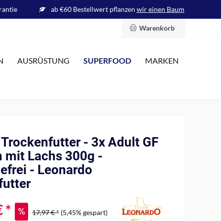
rantie
ab €60 Bestellwert pflanzen
wir einen Baum
Warenkorb
SUPERFOOD
N
AUSRÜSTUNG
MARKEN
Trockenfutter - 3x Adult GF
 mit Lachs 300g -
efrei - Leonardo
futter
 *
17,97 € *
(5,45% gespart)