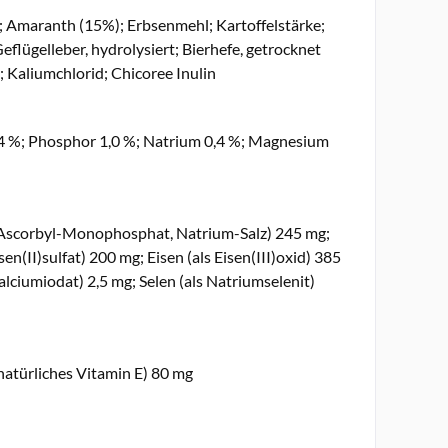
; Amaranth (15%); Erbsenmehl; Kartoffelstärke;
eflügelleber, hydrolysiert; Bierhefe, getrocknet
; Kaliumchlorid; Chicoree Inulin
1,4 %; Phosphor 1,0 %; Natrium 0,4 %; Magnesium
als Ascorbyl-Monophosphat, Natrium-Salz) 245 mg;
en(II)sulfat) 200 mg; Eisen (als Eisen(III)oxid) 385
alciumiodat) 2,5 mg; Selen (als Natriumselenit)
natürliches Vitamin E) 80 mg