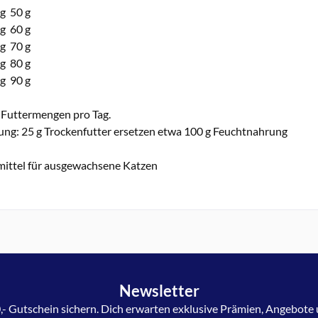
 g 50 g
 g 60 g
 g 70 g
 g 80 g
 g 90 g
Futtermengen pro Tag.
ung: 25 g Trockenfutter ersetzen etwa 100 g Feuchtnahrung
rmittel für ausgewachsene Katzen
Newsletter
,- Gutschein sichern. Dich erwarten exklusive Prämien, Angebote