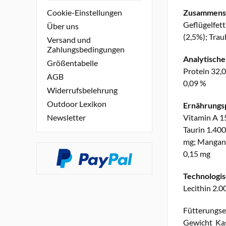
Zusammens
Cookie-Einstellungen
Geflügelfett
Über uns
(2,5%); Trau
Versand und
Zahlungsbedingungen
Analytische
Größentabelle
Protein 32,0
AGB
0,09 %
Widerrufsbelehrung
Outdoor Lexikon
Ernährungsp
Vitamin A 15
Newsletter
Taurin 1.400
mg; Mangan (
0,15 mg
Technologis
Lecithin 2.0
Fütterungs
Gewicht Kast