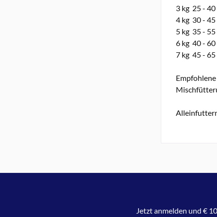
3 kg 25 - 40
4 kg 30 - 45
5 kg 35 - 55
6 kg 40 - 60
7 kg 45 - 65
Empfohlene 
Mischfütter
Alleinfutte
Jetzt anmelden und € 10