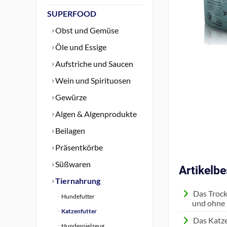
SUPERFOOD
Obst und Gemüse
Öle und Essige
Aufstriche und Saucen
Wein und Spirituosen
Gewürze
Algen & Algenprodukte
Beilagen
Präsentkörbe
Süßwaren
Artikelb
Tiernahrung
Das Trock
Hundefutter
und ohne 
Katzenfutter
Das Katze
Hundespielzeug