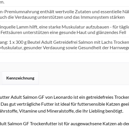
en.
n-Premiumnahrung enthält wertvolle Zutaten und essentielle Nährs
uch die Verdauung unterstützen und das Immunsystem stärken
inquelle Lamm hilft, eine starke Muskulatur aufzubauen - für tä
ettsäuren unterstützen eine gesunde Haut und glänzendes Fell
ang: 1 x 300 g Beutel Adult Getreidefrei Salmon mit Lachs Trocke
 Muskulatur, gesunder Verdauung sowie Gesundheit der Harnweg
Kennzeichnung
tter Adult Salmon GF von Leonardo ist ein getreidefreies Trockenfu
. Das gut verträgliche Futter ist ideal für futtersensible Katzen gee
hrstoffe, Vitamine und Mineralstoffe, die Ihr Liebling benötigt.
ult Salmon GF Trockenfutter ist für ausgewachsene Katzen ab dem