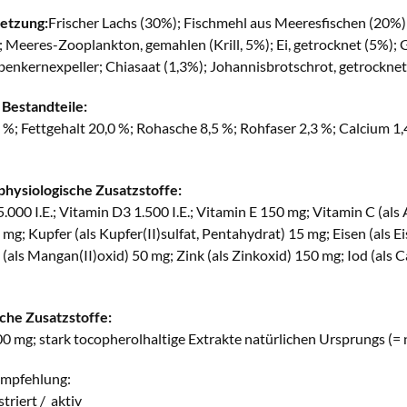
etzung:
Frischer Lachs (30%); Fischmehl aus Meeresfischen (20%)
; Meeres-Zooplankton, gemahlen (Krill, 5%); Ei, getrocknet (5%); G
benkernexpeller; Chiasaat (1,3%); Johannisbrotschrot, getrocknet
 Bestandteile:
 %; Fettgehalt 20,0 %; Rohasche 8,5 %; Rohfaser 2,3 %; Calcium 
hysiologische Zusatzstoffe:
.000 I.E.; Vitamin D3 1.500 I.E.; Vitamin E 150 mg; Vitamin C (
 mg; Kupfer (als Kupfer(II)sulfat, Pentahydrat) 15 mg; Eisen (als Eis
als Mangan(II)oxid) 50 mg; Zink (als Zinkoxid) 150 mg; Iod (als C
che Zusatzstoffe:
00 mg; stark tocopherolhaltige Extrakte natürlichen Ursprungs (= 
empfehlung:
riert / aktiv