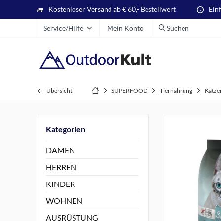
Kostenloser Versand ab € 60,- Bestellwert
Ein
Service/Hilfe
Mein Konto
Suchen
Übersicht
SUPERFOOD
Tiernahrung
Katze
Kategorien
DAMEN
HERREN
KINDER
WOHNEN
AUSRÜSTUNG