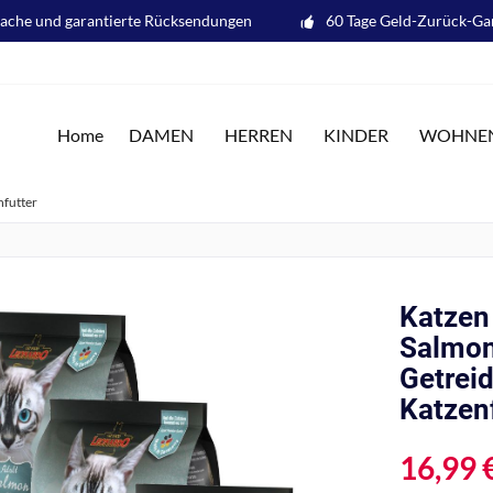
fache und garantierte Rücksendungen
60 Tage Geld-Zurück-Ga
Home
DAMEN
HERREN
KINDER
WOHNE
nfutter
Katzen 
Salmon
Getreid
Katzen
16,99 €