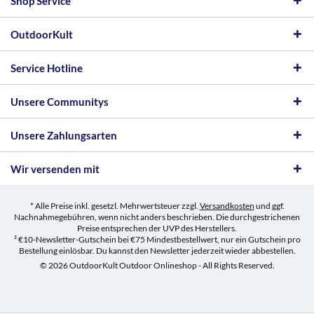
Shop Service
OutdoorKult
Service Hotline
Unsere Communitys
Unsere Zahlungsarten
Wir versenden mit
* Alle Preise inkl. gesetzl. Mehrwertsteuer zzgl.
Versandkosten
und ggf.
Nachnahmegebühren, wenn nicht anders beschrieben. Die durchgestrichenen
Preise entsprechen der UVP des Herstellers.
² €10-Newsletter-Gutschein bei €75 Mindestbestellwert, nur ein Gutschein pro
Bestellung einlösbar. Du kannst den Newsletter jederzeit wieder abbestellen.
© 2026 OutdoorKult Outdoor Onlineshop - All Rights Reserved.