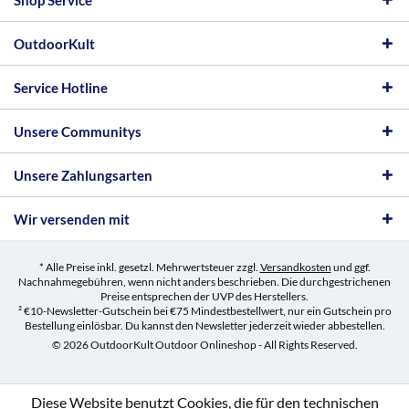
Shop Service
OutdoorKult
Service Hotline
Unsere Communitys
Unsere Zahlungsarten
Wir versenden mit
* Alle Preise inkl. gesetzl. Mehrwertsteuer zzgl.
Versandkosten
und ggf.
Nachnahmegebühren, wenn nicht anders beschrieben. Die durchgestrichenen
Preise entsprechen der UVP des Herstellers.
² €10-Newsletter-Gutschein bei €75 Mindestbestellwert, nur ein Gutschein pro
Bestellung einlösbar. Du kannst den Newsletter jederzeit wieder abbestellen.
© 2026 OutdoorKult Outdoor Onlineshop - All Rights Reserved.
Diese Website benutzt Cookies, die für den technischen