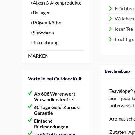
Algen & Algenprodukte
Früchtet
Beilagen
Waldbeer
Präsentkörbe
loser Tee
Süßwaren
fruchtig 
Tiernahrung
MARKEN
Beschreibung
Vorteile bei OutdoorKult
®
Teavelope
Ab 60€ Warenwert
pur – jede T
Versandkostenfrei
unterwegs, f
60 Tage Geld-Zurück-
Garantie
Aromatisches
Einfache
Rücksendungen
Zutaten: Ap
ab €50 pflanzen wir