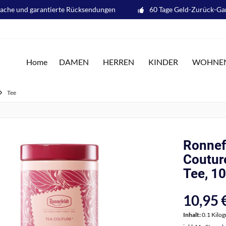
fache und garantierte Rücksendungen
60 Tage Geld-Zurück-Ga
Home
DAMEN
HERREN
KINDER
WOHNE
Tee
Ronnefe
Couture
Tee, 10
10,95 €
Inhalt:
0.1 Kilo