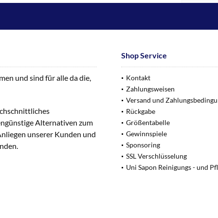
Shop Service
n und sind für alle da die,
Kontakt
Zahlungsweisen
Versand und Zahlungsbeding
chschnittliches
Rückgabe
engünstige Alternativen zum
Größentabelle
 Anliegen unserer Kunden und
Gewinnspiele
Sponsoring
unden.
SSL Verschlüsselung
Uni Sapon Reinigungs - und Pf