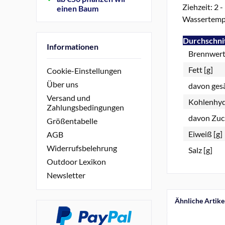
Ziehzeit: 2 -
einen Baum
Wassertempe
Durchschnit
Informationen
Brennwert 
Fett [g]
Cookie-Einstellungen
Über uns
davon gesä
Versand und
Kohlenhyd
Zahlungsbedingungen
davon Zuck
Größentabelle
Eiweiß [g]
AGB
Widerrufsbelehrung
Salz [g]
Outdoor Lexikon
Newsletter
Ähnliche Artike