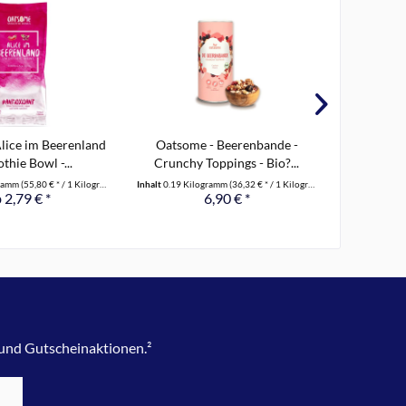
lice im Beerenland
Oatsome - Beerenbande -
Ronnef
thie Bowl -...
Crunchy Toppings - Bio?...
aromati
gramm
(55,80 € * / 1 Kilogramm)
Inhalt
0.19 Kilogramm
(36,32 € * / 1 Kilogramm)
Inhalt
0.1 Kil
 2,79 € *
6,90 € *
a
 und Gutscheinaktionen.²