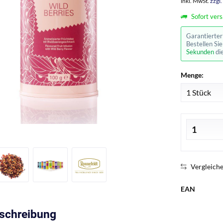
inkl. MwSt.
zzgl
Sofort vers
Garantierte
Bestellen Si
Sekunden
di
Menge:
Vergleich
EAN
eschreibung