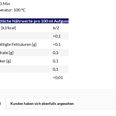
 3 Min
ratur: 100 °C
tliche Nährwerte pro 100 ml Aufguss
[kJ/kcal]
6/2
<0,1
ttigte Fettsäuren [g]
<0,1
rate [g]
0,3
er [g]
0,1
0,1
<0,01
l
Kunden haben sich ebenfalls angesehen