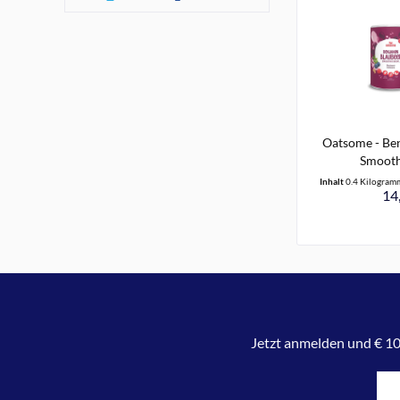
Oatsome - Ben
Smoothi
Inhalt
0.4 Kilogra
14,
Jetzt anmelden und € 10