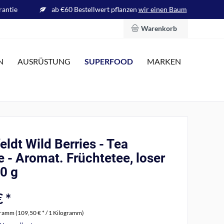
rantie
ab €60 Bestellwert pflanzen
wir einen Baum
Warenkorb
SUPERFOOD
N
AUSRÜSTUNG
MARKEN
ldt Wild Berries - Tea
 - Aromat. Früchtetee, loser
0 g
 *
gramm (109,50 € * / 1 Kilogramm)