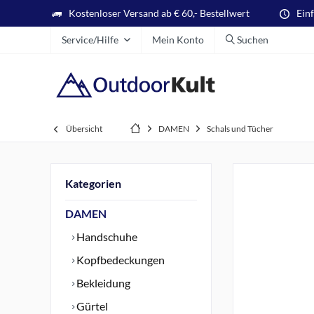
Kostenloser Versand ab € 60,- Bestellwert
Ein
Service/Hilfe
Mein Konto
Suchen
Übersicht
DAMEN
Schals und Tücher
Kategorien
DAMEN
Handschuhe
Kopfbedeckungen
Bekleidung
Gürtel