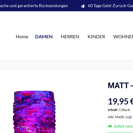
fache und garantierte Rücksendungen
60 Tage Geld-Zurück-Ga
DAMEN
Home
HERREN
KINDER
WOHNE
MATT - 
19,95 €
Inhalt:
1 Stück
inkl. MwSt.
zzgl
Sofort vers