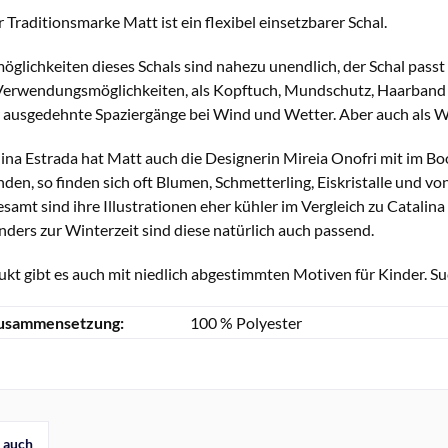
r Traditionsmarke Matt ist ein flexibel einsetzbarer Schal.
öglichkeiten dieses Schals sind nahezu unendlich, der Schal passt si
Verwendungsmöglichkeiten, als Kopftuch, Mundschutz, Haarband o
ür ausgedehnte Spaziergänge bei Wind und Wetter. Aber auch als
na Estrada hat Matt auch die Designerin Mireia Onofri mit im Boo
en, so finden sich oft Blumen, Schmetterling, Eiskristalle und von
esamt sind ihre Illustrationen eher kühler im Vergleich zu Catalin
ders zur Winterzeit sind diese natürlich auch passend.
kt gibt es auch mit niedlich abgestimmten Motiven für Kinder. Su
zusammensetzung:
100 % Polyester
 auch