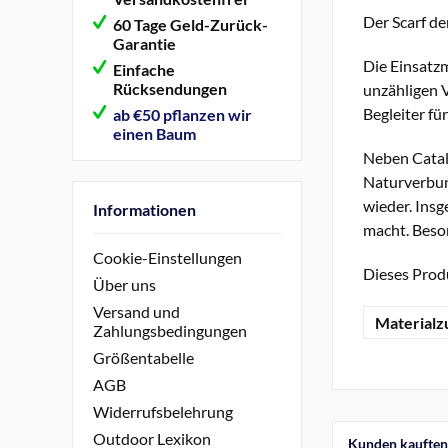
Der Scarf de
60 Tage Geld-Zurück-
Garantie
Die Einsatzm
Einfache
Rücksendungen
unzähligen 
Begleiter f
ab €50 pflanzen wir
einen Baum
Neben Catali
Naturverbund
wieder. Insg
Informationen
macht. Beson
Cookie-Einstellungen
Dieses Produ
Über uns
Versand und
Material
Zahlungsbedingungen
Größentabelle
AGB
Widerrufsbelehrung
Outdoor Lexikon
Kunden kauften