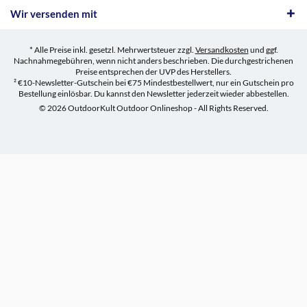
Wir versenden mit
* Alle Preise inkl. gesetzl. Mehrwertsteuer zzgl.
Versandkosten
und ggf.
Nachnahmegebühren, wenn nicht anders beschrieben. Die durchgestrichenen
Preise entsprechen der UVP des Herstellers.
² €10-Newsletter-Gutschein bei €75 Mindestbestellwert, nur ein Gutschein pro
Bestellung einlösbar. Du kannst den Newsletter jederzeit wieder abbestellen.
© 2026 OutdoorKult Outdoor Onlineshop - All Rights Reserved.