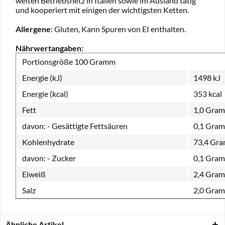
weiten Betriebsnetz in Italien sowie im Ausland tätig
und kooperiert mit einigen der wichtigsten Ketten.
Allergene
: Gluten, Kann Spuren von EI enthalten.
Nährwertangaben:
Portionsgröße
100 Gramm
Energie (kJ)
1498 kJ
Energie (kcal)
353 kcal
Fett
1,0 Gra
davon:
- Gesättigte Fettsäuren
0,1 Gra
Kohlenhydrate
73,4 Gr
davon:
- Zucker
0,1 Gra
Eiweiß
2,4 Gra
Salz
2,0 Gra
Ähnliche Artikel