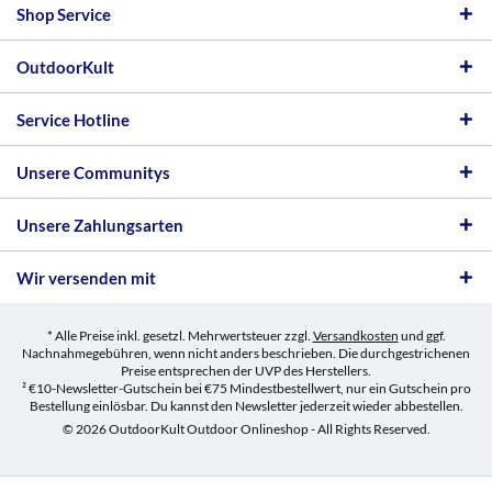
Shop Service
OutdoorKult
Service Hotline
Unsere Communitys
Unsere Zahlungsarten
Wir versenden mit
* Alle Preise inkl. gesetzl. Mehrwertsteuer zzgl.
Versandkosten
und ggf.
Nachnahmegebühren, wenn nicht anders beschrieben. Die durchgestrichenen
Preise entsprechen der UVP des Herstellers.
² €10-Newsletter-Gutschein bei €75 Mindestbestellwert, nur ein Gutschein pro
Bestellung einlösbar. Du kannst den Newsletter jederzeit wieder abbestellen.
© 2026 OutdoorKult Outdoor Onlineshop - All Rights Reserved.