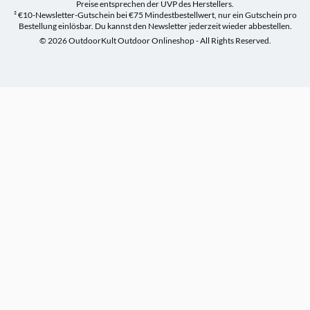
Preise entsprechen der UVP des Herstellers.
² €10-Newsletter-Gutschein bei €75 Mindestbestellwert, nur ein Gutschein pro
Bestellung einlösbar. Du kannst den Newsletter jederzeit wieder abbestellen.
© 2026 OutdoorKult Outdoor Onlineshop - All Rights Reserved.