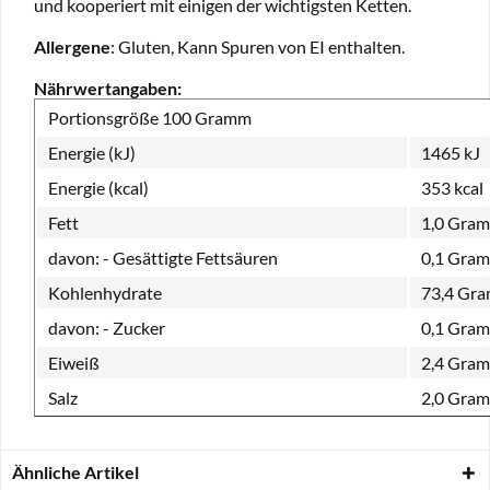
und kooperiert mit einigen der wichtigsten Ketten.
Allergene
: Gluten, Kann Spuren von EI enthalten.
Nährwertangaben:
Portionsgröße
100 Gramm
Energie (kJ)
1465 kJ
Energie (kcal)
353 kcal
Fett
1,0 Gra
davon:
- Gesättigte Fettsäuren
0,1 Gra
Kohlenhydrate
73,4 Gr
davon:
- Zucker
0,1 Gra
Eiweiß
2,4 Gra
Salz
2,0 Gra
Ähnliche Artikel