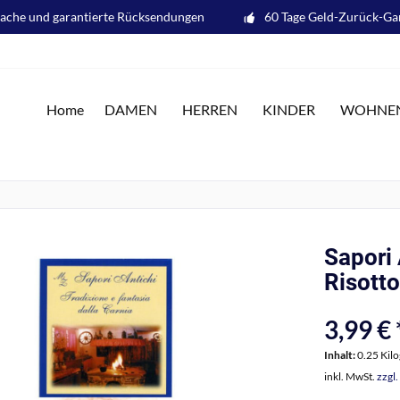
fache und garantierte Rücksendungen
60 Tage Geld-Zurück-Ga
Home
DAMEN
HERREN
KINDER
WOHNE
Sapori 
Risotto
3,99 € 
Inhalt:
0.25 Kil
inkl. MwSt.
zzgl