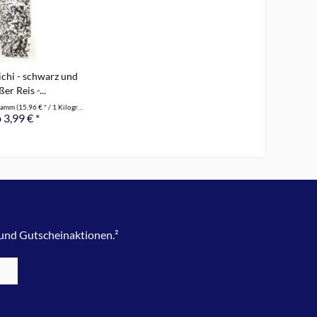
ichi - schwarz und
er Reis -...
gramm
(15,96 € * / 1 Kilogramm)
 3,99 € *
 und Gutscheinaktionen.²