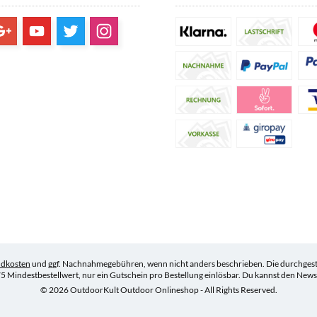
ndkosten
und ggf. Nachnahmegebühren, wenn nicht anders beschrieben. Die durchgestr
5 Mindestbestellwert, nur ein Gutschein pro Bestellung einlösbar. Du kannst den Newsle
© 2026 OutdoorKult Outdoor Onlineshop - All Rights Reserved.