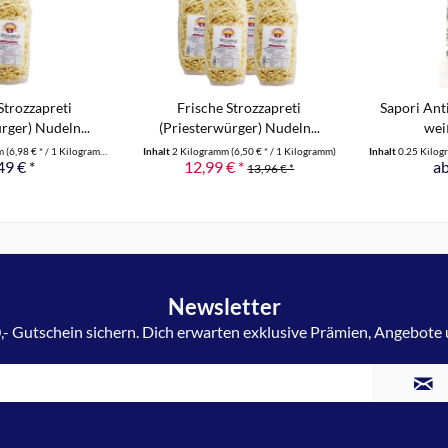
Strozzapreti
Frische Strozzapreti
Sapori Ant
rger) Nudeln...
(Priesterwürger) Nudeln...
weiß
mm
(6,98 € * / 1 Kilogramm)
Inhalt
2 Kilogramm
(6,50 € * / 1 Kilogramm)
Inhalt
0.25 Kilo
49 € *
12,99 € *
ab
13,96 € *
Newsletter
,- Gutschein sichern. Dich erwarten exklusive Prämien, Angebote