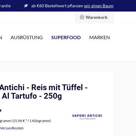
rantie
ab €60 Bestellwert pflanzen
wir einen Baum
Warenkorb
SUPERFOOD
N
AUSRÜSTUNG
MARKEN
Antichi - Reis mit Tüffel -
 Al Tartufo - 250g
*
ogramm (15,96 € * / 1 Kilogramm)
. Versandkosten