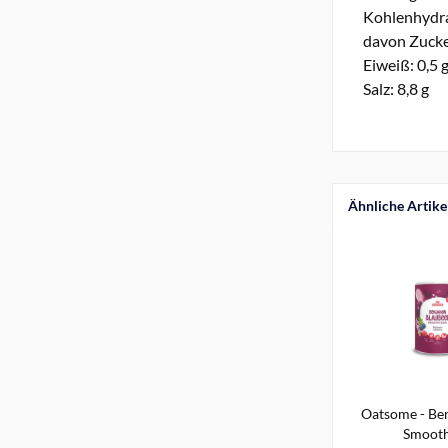
Kohlenhydra
davon Zucker
Eiweiß: 0,5 
Salz: 8,8 g
Ähnliche Artike
Oatsome - Ben
Smoothi