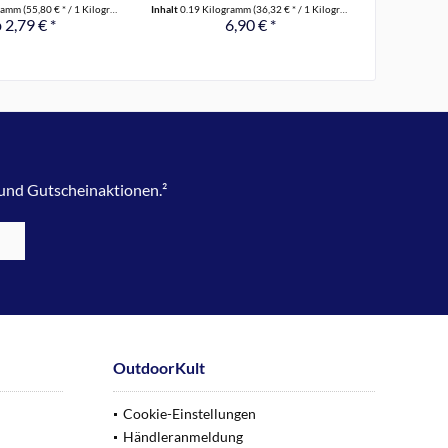
gramm
(55,80 € * / 1 Kilogramm)
Inhalt
0.19 Kilogramm
(36,32 € * / 1 Kilogramm)
Inhalt
0.04 Ki
 2,79 € *
6,90 € *
 und Gutscheinaktionen.²
OutdoorKult
Cookie-Einstellungen
Händleranmeldung