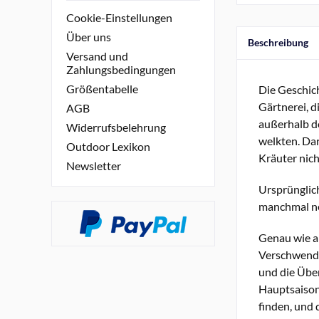
Cookie-Einstellungen
Über uns
Beschreibung
Versand und
Zahlungsbedingungen
Größentabelle
Die Geschich
Gärtnerei, d
AGB
außerhalb de
Widerrufsbelehrung
welkten. Dar
Outdoor Lexikon
Kräuter nich
Newsletter
Ursprünglich
manchmal ne
Genau wie al
Verschwendu
und die Über
Hauptsaison 
finden, und 