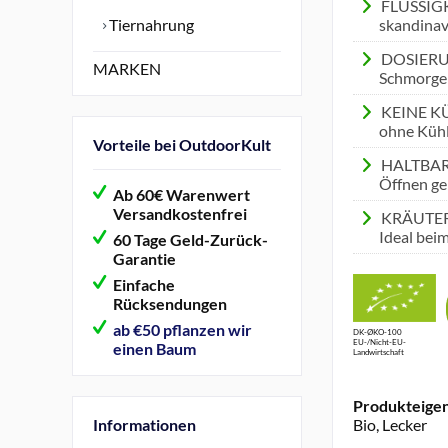
FLÜSSIGK
Tiernahrung
skandinavi
DOSIERUNG
MARKEN
Schmorger
KEINE KÜ
ohne Kühl
Vorteile bei OutdoorKult
HALTBARK
Öffnen g
Ab 60€ Warenwert
Versandkostenfrei
KRÄUTER E
Ideal bei
60 Tage Geld-Zurück-
Garantie
Einfache
Rücksendungen
ab €50 pflanzen wir
DK-ØKO-100
EU-/Nicht-EU-
einen Baum
Landwirtschaft
Produkteigen
Informationen
Bio, Lecker