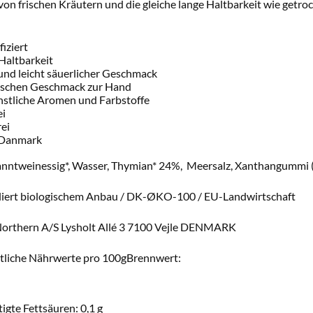
n frischen Kräutern und die gleiche lange Haltbarkeit wie getrock
fiziert
Haltbarkeit
 und leicht säuerlicher Geschmack
ischen Geschmack zur Hand
stliche Aromen und Farbstoffe
ei
ei
 Danmark
anntweinessig*, Wasser, Thymian* 24%, Meersalz, Xanthangummi (S
lliert biologischem Anbau / DK-ØKO-100 / EU-Landwirtschaft
 Northern A/S Lysholt Allé 3 7100 Vejle DENMARK
tliche Nährwerte pro 100gBrennwert:
igte Fettsäuren: 0,1 g