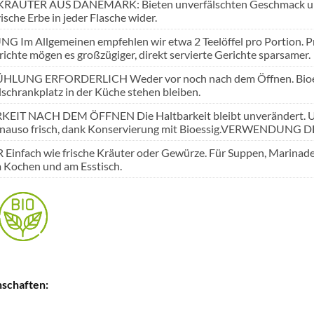
RÄUTER AUS DÄNEMARK: Bieten unverfälschten Geschmack und h
sche Erbe in jeder Flasche wider.
 Im Allgemeinen empfehlen wir etwa 2 Teelöffel pro Portion. Pro
ichte mögen es großzügiger, direkt servierte Gerichte sparsamer.
HLUNG ERFORDERLICH Weder vor noch nach dem Öffnen. Bioessig
schrankplatz in der Küche stehen bleiben.
EIT NACH DEM ÖFFNEN Die Haltbarkeit bleibt unverändert. Uns
enauso frisch, dank Konservierung mit Bioessig.VERWENDUNG 
infach wie frische Kräuter oder Gewürze. Für Suppen, Marinaden,
m Kochen und am Esstisch.
schaften: