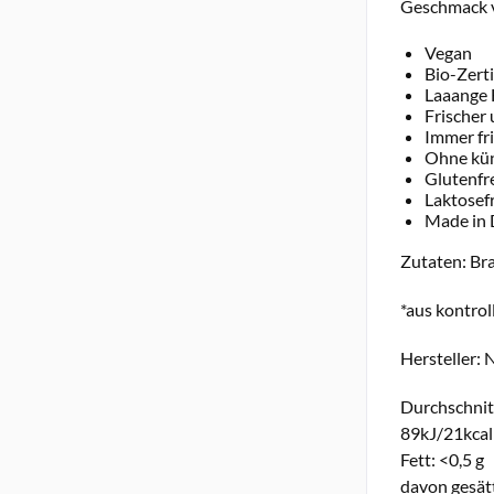
Geschmack vo
Vegan
Bio-Zerti
Laaange 
Frischer
Immer fr
Ohne kün
Glutenfr
Laktosefr
Made in
Zutaten: Br
*aus kontro
Hersteller:
Durchschnit
89kJ/21kcal
Fett: <0,5 g
davon gesätt