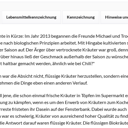
Lebensmittelkennzeichnung
Kennzeichnung
Hinweise un
te in Kürze: Im Jahr 2013 begannen die Freunde Michael und Troe
ie nach biologischen Prinzipien arbeitet. Mit Hingabe kultivierten
r Saison auf. Der Ärger über vertrocknete Kräuter war groß, denn
über hinaus ließ der Geschmack außerhalb der Saison zu wünschen
t haltbar gemacht werden, ähnlich wie bei Chili?"
 war die Absicht nicht, flüssige Kräuter herzustellen, sondern ein
hmen die Dinge eben einen anderen Verlauf.
l jene, die schon einmal frische Kräuter in Töpfen im Supermarkt 
ng zu kämpfen, wenn es um den Erwerb von Kräutern zum Kochen 
reste fristeten ihr Dasein auf der Fensterbank. Dabei wurde auch
war es schwierig, Kräuter von ausreichend hoher Qualität zu finde
die Antwort darauf waren flüssige Kräuter. Die flüssigen Biokräu