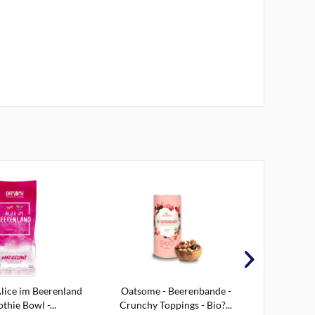
lice im Beerenland
Oatsome - Beerenbande -
Northern
thie Bowl -...
Crunchy Toppings - Bio?...
Basil