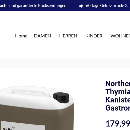
fache und garantierte Rücksendungen
60 Tage Geld-Zurück-Ga
Home
DAMEN
HERREN
KINDER
WOHNE
Norther
Thymia
Kanist
Gastro
179,99