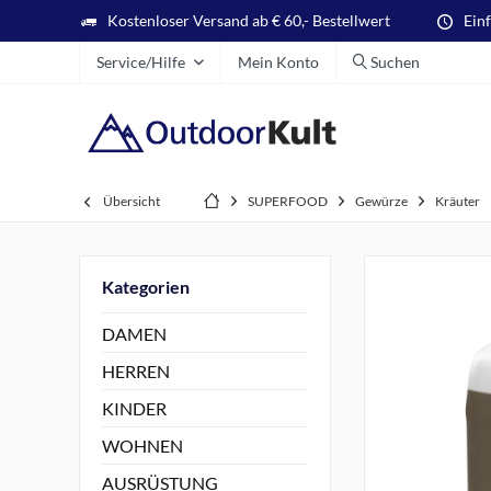
Kostenloser Versand ab € 60,- Bestellwert
Ein
Service/Hilfe
Mein Konto
Suchen
Übersicht
SUPERFOOD
Gewürze
Kräuter
Kategorien
DAMEN
HERREN
KINDER
WOHNEN
AUSRÜSTUNG