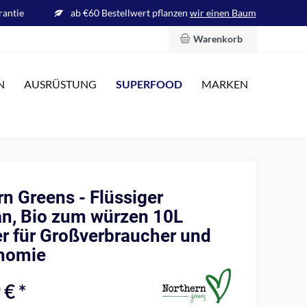
rantie
ab €60 Bestellwert pflanzen
wir einen Baum
Warenkorb
SUPERFOOD
N
AUSRÜSTUNG
MARKEN
n Greens - Flüssiger
n, Bio zum würzen 10L
er für Großverbraucher und
nomie
 € *