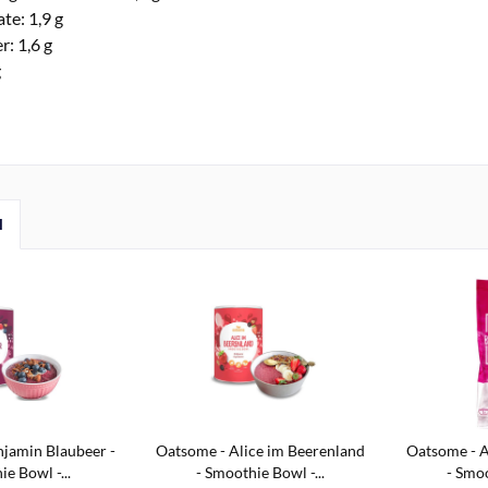
te: 1,9 g
: 1,6 g
g
l
jamin Blaubeer -
Oatsome - Alice im Beerenland
Oatsome - A
e Bowl -...
- Smoothie Bowl -...
- Smoo