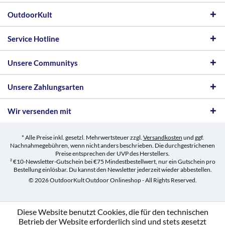
OutdoorKult
Service Hotline
Unsere Communitys
Unsere Zahlungsarten
Wir versenden mit
* Alle Preise inkl. gesetzl. Mehrwertsteuer zzgl.
Versandkosten
und ggf.
Nachnahmegebühren, wenn nicht anders beschrieben. Die durchgestrichenen
Preise entsprechen der UVP des Herstellers.
² €10-Newsletter-Gutschein bei €75 Mindestbestellwert, nur ein Gutschein pro
Bestellung einlösbar. Du kannst den Newsletter jederzeit wieder abbestellen.
© 2026 OutdoorKult Outdoor Onlineshop - All Rights Reserved.
Diese Website benutzt Cookies, die für den technischen
Betrieb der Website erforderlich sind und stets gesetzt