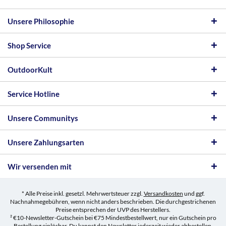
Unsere Philosophie
Shop Service
OutdoorKult
Service Hotline
Unsere Communitys
Unsere Zahlungsarten
Wir versenden mit
* Alle Preise inkl. gesetzl. Mehrwertsteuer zzgl.
Versandkosten
und ggf.
Nachnahmegebühren, wenn nicht anders beschrieben. Die durchgestrichenen
Preise entsprechen der UVP des Herstellers.
² €10-Newsletter-Gutschein bei €75 Mindestbestellwert, nur ein Gutschein pro
Bestellung einlösbar. Du kannst den Newsletter jederzeit wieder abbestellen.