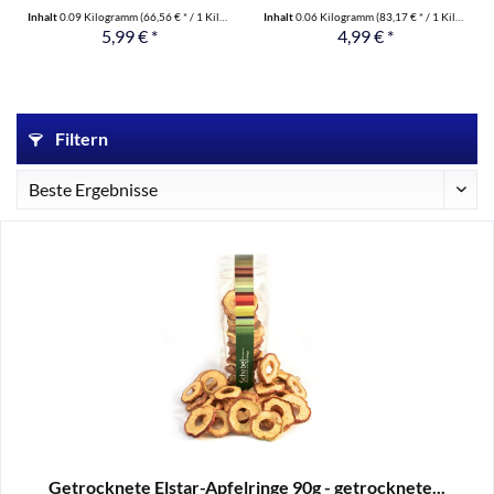
getrocknete...
Inhalt
0.09 Kilogramm
(66,56 € * / 1 Kilogramm)
Inhalt
0.06 Kilogramm
(83,17 € * / 1 Kilogramm)
5,99 € *
4,99 € *
Filtern
Getrocknete Elstar-Apfelringe 90g - getrocknete...