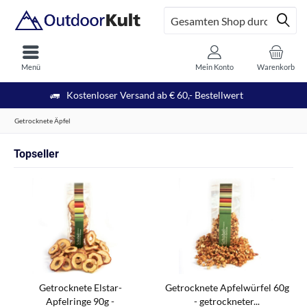
Menü
Mein Konto
Warenkorb
Kostenloser Versand ab € 60,- Bestellwert
Getrocknete Äpfel
Topseller
Getrocknete Elstar-
Getrocknete Apfelwürfel 60g
Apfelringe 90g -
- getrockneter...