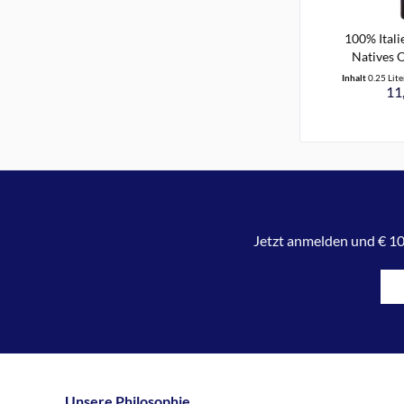
100% Itali
Natives O
Inhalt
0.25 Lit
11,
Jetzt anmelden und € 10
Unsere Philosophie