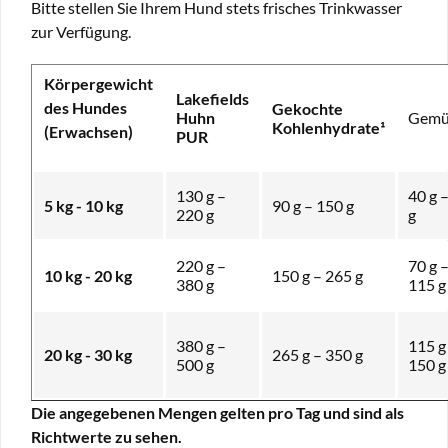
Bitte stellen Sie Ihrem Hund stets frisches Trinkwasser
zur Verfügung.
Körpergewicht
Lakefields
des Hundes
Gekochte
Huhn
Gemü
Kohlenhydrate¹
(Erwachsen)
PUR
130 g –
40 g 
5 kg - 10 kg
90 g – 150 g
220 g
g
220 g –
70 g 
10 kg - 20 kg
150 g – 265 g
380 g
115 g
380 g –
115 g
20 kg - 30 kg
265 g – 350 g
500 g
150 g
Die angegebenen Mengen gelten pro Tag und sind als
Richtwerte zu sehen.