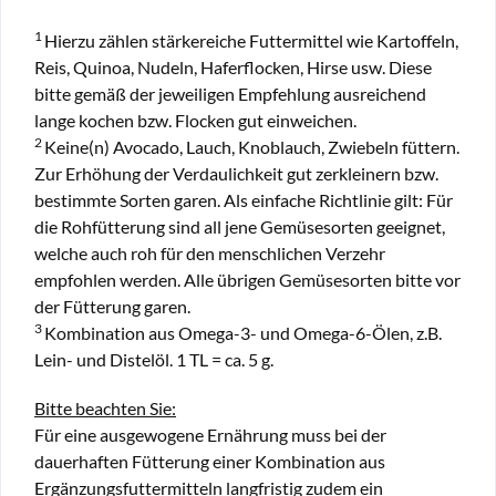
1
Hierzu zählen stärkereiche Futtermittel wie Kartoffeln,
Reis, Quinoa, Nudeln, Haferflocken, Hirse usw. Diese
bitte gemäß der jeweiligen Empfehlung ausreichend
lange kochen bzw. Flocken gut einweichen.
2
Keine(n) Avocado, Lauch, Knoblauch, Zwiebeln füttern.
Zur Erhöhung der Verdaulichkeit gut zerkleinern bzw.
bestimmte Sorten garen. Als einfache Richtlinie gilt: Für
die Rohfütterung sind all jene Gemüsesorten geeignet,
welche auch roh für den menschlichen Verzehr
empfohlen werden. Alle übrigen Gemüsesorten bitte vor
der Fütterung garen.
3
Kombination aus Omega-3- und Omega-6-Ölen, z.B.
Lein- und Distelöl. 1 TL = ca. 5 g.
Bitte beachten Sie:
Für eine ausgewogene Ernährung muss bei der
dauerhaften Fütterung einer Kombination aus
Ergänzungsfuttermitteln langfristig zudem ein