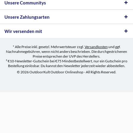
Unsere Communitys
Unsere Zahlungsarten
Wir versenden mit
* Alle Preise inkl. gesetzl. Mehrwertsteuer zzgl.
Versandkosten
und ggf.
Nachnahmegebühren, wenn nicht anders beschrieben. Die durchgestrichenen
Preise entsprechen der UVP des Herstellers.
² €10-Newsletter-Gutschein bei €75 Mindestbestellwert, nur ein Gutschein pro
Bestellung einlösbar. Du kannst den Newsletter jederzeit wieder abbestellen.
© 2026 OutdoorKult Outdoor Onlineshop - All Rights Reserved.