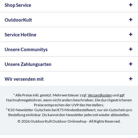
Shop Service
OutdoorKult
Service Hotline
Unsere Communitys
Unsere Zahlungsarten
Wir versenden mit
* Alle Preise inkl. gesetzl. Mehrwertsteuer zzgl.
Versandkosten
und ggf.
Nachnahmegebühren, wenn nicht anders beschrieben. Die durchgestrichenen
Preise entsprechen der UVP des Herstellers.
² €10-Newsletter-Gutschein bei €75 Mindestbestellwert, nur ein Gutschein pro
Bestellung einlösbar. Du kannst den Newsletter jederzeit wieder abbestellen.
© 2026 OutdoorKult Outdoor Onlineshop - All Rights Reserved.