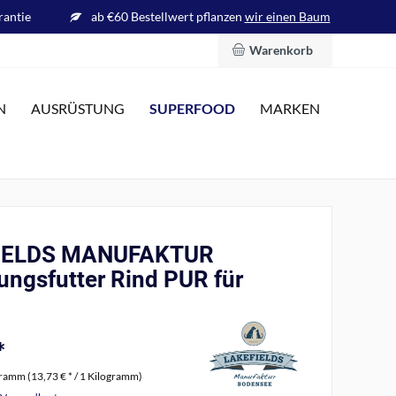
rantie
ab €60 Bestellwert pflanzen
wir einen Baum
Warenkorb
SUPERFOOD
N
AUSRÜSTUNG
MARKEN
IELDS MANUFAKTUR
ungsfutter Rind PUR für
*
gramm (13,73 € * / 1 Kilogramm)