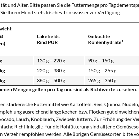
ität und Alter. Bitte passen Sie die Futtermenge pro Tag dementsp
n Sie Ihrem Hund stets frisches Trinkwasser zur Verfügung.
wicht
es
Lakefields
Gekochte
Rind PUR
Kohlenhydrate¹
en)
kg
130 g – 220 g
90 g – 150 g
 kg
220 g – 380 g
150 g – 265 g
 kg
380 g – 500 g
265 g – 350 g
enen Mengen gelten pro Tag und sind als Richtwerte zu sehen.
en stärkereiche Futtermittel wie Kartoffeln, Reis, Quinoa, Nudeln
Empfehlung ausreichend lange kochen bzw. Flocken gut einweichen
vocado, Lauch, Knoblauch, Zwiebeln füttern. Zur Erhöhung der Ver
infache Richtlinie gilt: Für die Rohfütterung sind all jene Gemüses
n Verzehr empfohlen werden. Alle übrigen Gemüsesorten bitte vor