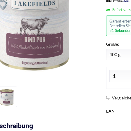
inkl. MwSt.
zzgl
Sofort vers
Garantierte
Bestellen Si
30 Sekunde
Größe:
Vergleich
EAN
eschreibung