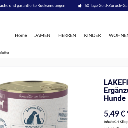
fache und garantierte Rücksendungen
60 Tage Geld-Zurück-Ga
Home
DAMEN
HERREN
KINDER
WOHNE
futter
LAKEF
Ergänz
Hunde
5,49 € 
Inhalt:
0.4 Kilo