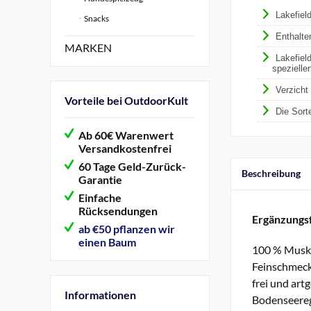
Lakefiel
Snacks
Enthalte
MARKEN
Lakefiel
spezielle
Verzicht
Vorteile bei OutdoorKult
Die Sort
Ab 60€ Warenwert
Versandkostenfrei
60 Tage Geld-Zurück-
Beschreibung
Garantie
Einfache
Rücksendungen
Ergänzungs
ab €50 pflanzen wir
einen Baum
100 % Muske
Feinschmecke
frei und ar
Informationen
Bodenseeregi