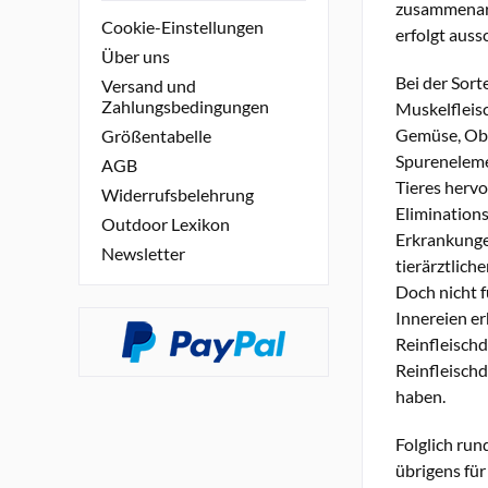
zusammenarbe
Cookie-Einstellungen
erfolgt auss
Über uns
Bei der Sort
Versand und
Zahlungsbedingungen
Muskelfleis
Gemüse, Obs
Größentabelle
Spurenelemen
AGB
Tieres herv
Widerrufsbelehrung
Elimination
Outdoor Lexikon
Erkrankunge
Newsletter
tierärztlic
Doch nicht f
Innereien er
Reinfleischd
Reinfleischd
haben.
Folglich run
übrigens für