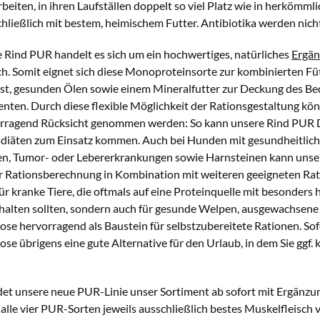
iten, in ihren Laufställen doppelt so viel Platz wie in herkömmli
chließlich mit bestem, heimischem Futter. Antibiotika werden nic
e Rind PUR handelt es sich um ein hochwertiges, natürliches
Ergän
ch. Somit eignet sich diese Monoproteinsorte zur kombinierten F
t, gesunden Ölen sowie einem Mineralfutter zur Deckung des Bed
ten. Durch diese flexible Möglichkeit der Rationsgestaltung kön
orragend Rücksicht genommen werden: So kann unsere Rind PUR 
sdiäten zum Einsatz kommen. Auch bei Hunden mit gesundheitlich
n, Tumor- oder Lebererkrankungen sowie Harnsteinen kann unse
her Rationsberechnung in Kombination mit weiteren geeigneten 
ür kranke Tiere, die oftmals auf eine Proteinquelle mit besonders
halten sollten, sondern auch für gesunde Welpen, ausgewachsene u
ose hervorragend als Baustein für selbstzubereitete Rationen. Sof
ose übrigens eine gute Alternative für den Urlaub, in dem Sie ggf.
det unsere neue PUR-Linie unser Sortiment ab sofort mit Ergänzun
 alle vier PUR-Sorten jeweils ausschließlich bestes Muskelfleisch