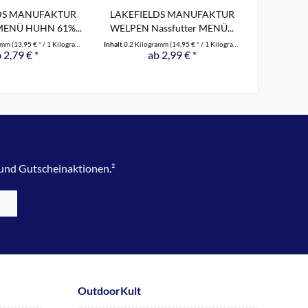
DS MANUFAKTUR
LAKEFIELDS MANUFAKTUR
LAKEFI
 MENÜ HUHN 61%...
WELPEN Nassfutter MENÜ...
Probiers
ramm
(13,95 € * / 1 Kilogramm)
Inhalt
0.2 Kilogramm
(14,95 € * / 1 Kilogramm)
Inhalt
3.2 Kil
 2,79 € *
ab 2,99 € *
24,
 und Gutscheinaktionen.²
OutdoorKult