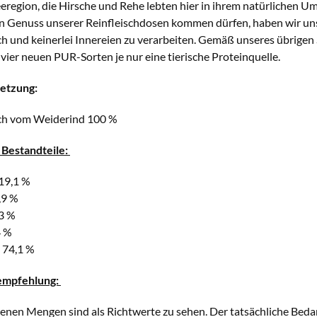
eregion, die Hirsche und Rehe lebten hier in ihrem natürlichen U
n Genuss unserer Reinfleischdosen kommen dürfen, haben wir uns 
h und keinerlei Innereien zu verarbeiten. Gemäß unseres übrigen
vier neuen PUR-Sorten je nur eine tierische Proteinquelle.
etzung:
ch vom Weiderind 100 %
 Bestandteile:
19,1 %
,9 %
3 %
4 %
74,1 %
empfehlung:
enen Mengen sind als Richtwerte zu sehen. Der tatsächliche Beda