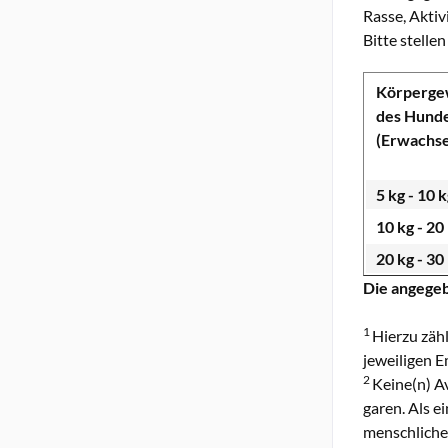
Rasse, Aktiv
Bitte stelle
Körperge
des Hund
(Erwachs
5 kg - 10 
10 kg - 20
20 kg - 30
Die angegeb
1
Hierzu zähl
jeweiligen 
2
Keine(n) A
garen. Als e
menschliche