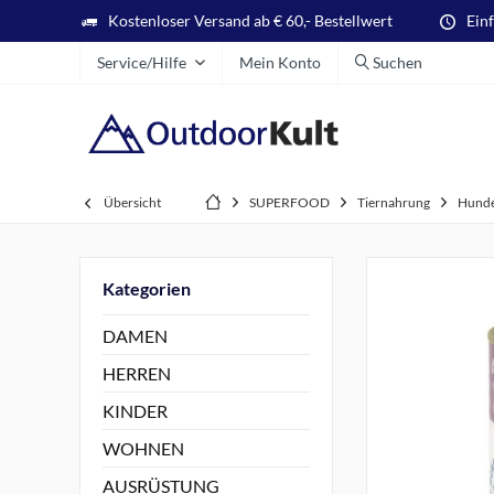
Kostenloser Versand ab € 60,- Bestellwert
Ein
Service/Hilfe
Mein Konto
Suchen
Übersicht
SUPERFOOD
Tiernahrung
Hunde
Kategorien
DAMEN
HERREN
KINDER
WOHNEN
AUSRÜSTUNG