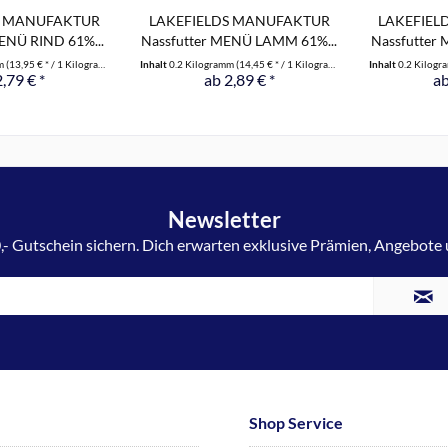
S MANUFAKTUR
LAKEFIELDS MANUFAKTUR
LAKEFIEL
ENÜ RIND 61%...
Nassfutter MENÜ LAMM 61%...
Nassfutter
mm
(13,95 € * / 1 Kilogramm)
Inhalt
0.2 Kilogramm
(14,45 € * / 1 Kilogramm)
Inhalt
0.2 Kilog
2,79 € *
ab 2,89 € *
ab
Newsletter
,- Gutschein sichern. Dich erwarten exklusive Prämien, Angebote
Shop Service