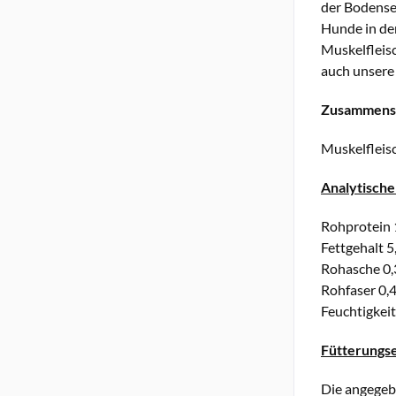
der Bodense
Hunde in de
Muskelfleisc
auch unsere 
Zusammens
Muskelfleis
Analytische
Rohprotein
Fettgehalt
5
Rohasche
0,
Rohfaser
0,
Feuchtigkeit
Fütterungs
Die angegeb