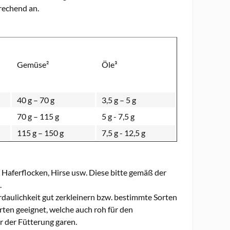
rechend an.
Gemüse²
Öle³
40 g – 70 g
3,5 g – 5 g
70 g – 115 g
5 g - 7,5 g
115 g – 150 g
7,5 g - 12,5 g
, Haferflocken, Hirse usw. Diese bitte gemäß der
.
daulichkeit gut zerkleinern bzw. bestimmte Sorten
orten geeignet, welche auch roh für den
 der Fütterung garen.