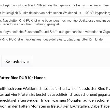
ds
Ergänzungsfutter Rind PUR ist ein Hochgenuss für Feinschmecker auf vier
n ist lediglich Muskelfleisch von heimischen Weiderind - zu 100 %! Hypoalle
ds Nassfutter Rind PUR ist eine besonders hochwertige Delikatesse und insb
n Bedürfnissen an ihre Ernährung geeignet.
 auf synthetische Zusatzstoffe und Stoffe aus gentechnisch veränderten Org
e Rind PUR ist ein exklusives, getreidefreies Ergänzungsfutter für Hunde.
Kennzeichnung
futter Rind PUR für Hunde
lfleisch vom Weiderind – sonst Nichts! Unser Nassfutter Rind PU
r auf vier Pfoten. Es besteht ausschließlich aus schonend gegar
tgerecht gehalten werden. In den warmen Monaten auf den schönen
on, in den kalten Monaten in freizügigen Laufställen. Dabei haben