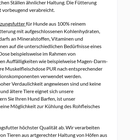
chen Ställen ähnlicher Haltung. Die Fütterung
ht vorbeugend verabreicht.
zungsfutter
für Hunde aus 100% reinem
ütterung mit aufgeschlossenen Kohlenhydraten,
arfs an Mineralstoffen, Vitaminen und
nen auf die unterschiedlichen Bedürfnisse eines
Dose beispielsweise im Rahmen von
en Auffälligkeiten wie beispielweise Magen-Darm-
re Muskelfleischdose PUR nach entsprechender
Rationskomponenten verwendet werden.
 hoher Verdaulichkeit angewiesen sind und keine
nd ältere Tiere eignet sich unsere
ern Sie Ihren Hund Barfen, ist unser
 keine Möglichkeit zur Kühlung des Rohfleisches
gsfutter höchster Qualität ab. Wir verarbeiten
 von Tieren aus artgerechter Haltung von Höfen aus