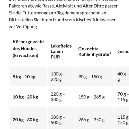
Faktoren ab, wie Rasse, Aktivität und Alter. Bitte passen
Sie die Futtermenge pro Tag dementsprechend an.
Bitte stellen Sie Ihrem Hund stets frisches Trinkwasser
zur Verfügung.
Körpergewicht
Lakefields
des Hundes
Gekochte
Lamm
Gemü
Kohlenhydrate¹
(Erwachsen)
PUR
130 g –
40 g 
5 kg - 10 kg
90 g – 150 g
220 g
g
220 g –
70 g 
10 kg - 20 kg
150 g – 265 g
380 g
115 g
380 g –
115 g
20 kg - 30 kg
265 g – 350 g
500 g
150 g