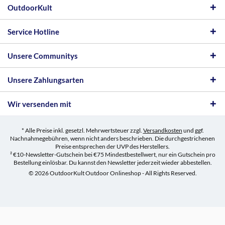
OutdoorKult
Service Hotline
Unsere Communitys
Unsere Zahlungsarten
Wir versenden mit
* Alle Preise inkl. gesetzl. Mehrwertsteuer zzgl.
Versandkosten
und ggf.
Nachnahmegebühren, wenn nicht anders beschrieben. Die durchgestrichenen
Preise entsprechen der UVP des Herstellers.
² €10-Newsletter-Gutschein bei €75 Mindestbestellwert, nur ein Gutschein pro
Bestellung einlösbar. Du kannst den Newsletter jederzeit wieder abbestellen.
© 2026 OutdoorKult Outdoor Onlineshop - All Rights Reserved.