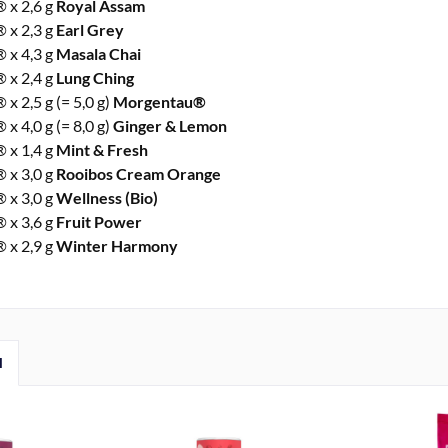
® x 2,6 g
Royal Assam
® x 2,3 g
Earl Grey
® x 4,3 g
Masala Chai
® x 2,4 g
Lung Ching
 x 2,5 g (= 5,0 g)
Morgentau®
 x 4,0 g (= 8,0 g)
Ginger & Lemon
® x 1,4 g
Mint & Fresh
® x 3,0 g
Rooibos Cream Orange
® x 3,0 g
Wellness (Bio)
® x 3,6 g
Fruit Power
® x 2,9 g
Winter Harmony
l