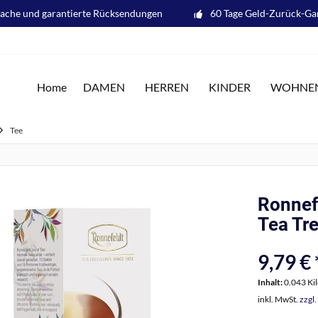
fache und garantierte Rücksendungen
60 Tage Geld-Zurück-Ga
Home
DAMEN
HERREN
KINDER
WOHNE
Tee
Ronnef
Tea Tre
9,79 € 
Inhalt:
0.043 Ki
inkl. MwSt.
zzgl