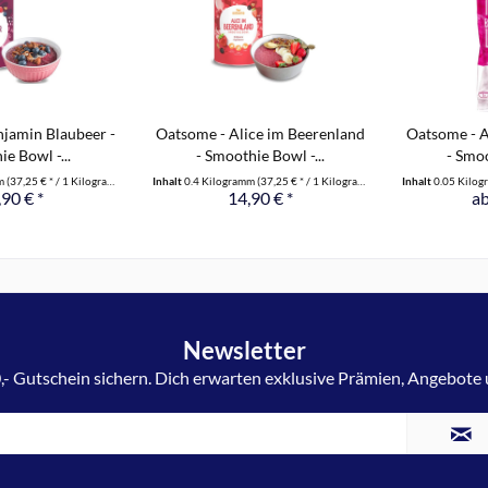
jamin Blaubeer -
Oatsome - Alice im Beerenland
Oatsome - A
e Bowl -...
- Smoothie Bowl -...
- Smoo
mm
(37,25 € * / 1 Kilogramm)
Inhalt
0.4 Kilogramm
(37,25 € * / 1 Kilogramm)
Inhalt
0.05 Kilo
90 € *
14,90 € *
ab
Newsletter
,- Gutschein sichern. Dich erwarten exklusive Prämien, Angebote