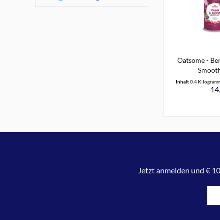
Oatsome - Ben
Smoothi
Inhalt
0.4 Kilogra
14,
Jetzt anmelden und € 10