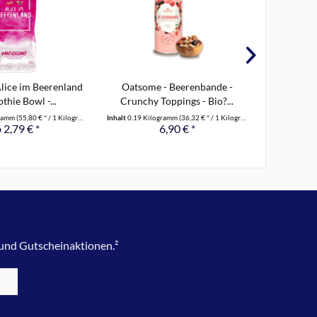
lice im Beerenland
Oatsome - Beerenbande -
Ronnefeld
thie Bowl -...
Crunchy Toppings - Bio?...
Tea
gramm
(55,80 € * / 1 Kilogramm)
Inhalt
0.19 Kilogramm
(36,32 € * / 1 Kilogramm)
Inhalt
0.037 K
 2,79 € *
6,90 € *
 und Gutscheinaktionen.²