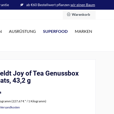
rantie
ab €60 Bestellwert pflanzen
wir einen Baum
Warenkorb
SUPERFOOD
N
AUSRÜSTUNG
MARKEN
eldt Joy of Tea Genussbox
ats, 43,2 g
*
logramm (227,67 € * / 1 Kilogramm)
. Versandkosten