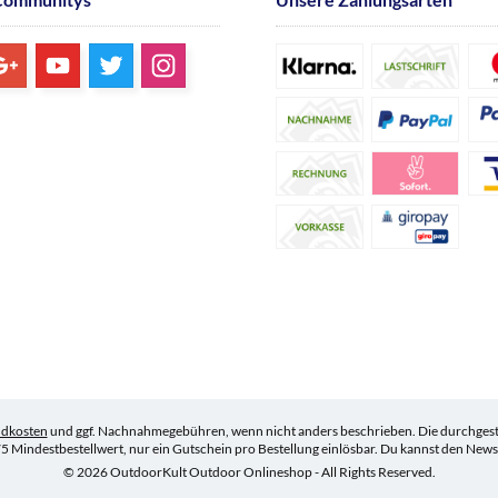
ndkosten
und ggf. Nachnahmegebühren, wenn nicht anders beschrieben. Die durchgestr
5 Mindestbestellwert, nur ein Gutschein pro Bestellung einlösbar. Du kannst den Newsle
© 2026 OutdoorKult Outdoor Onlineshop - All Rights Reserved.