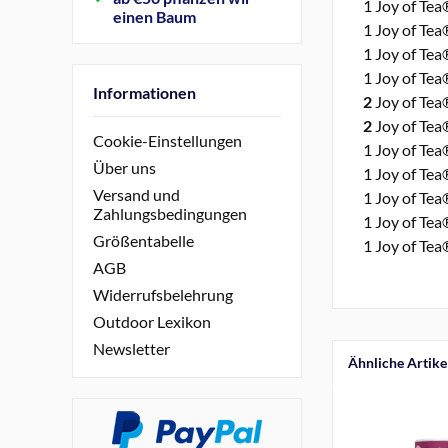
1 Joy of Tea
einen Baum
1 Joy of Tea
1 Joy of Tea
1 Joy of Tea
Informationen
2
Joy of Tea®
2
Joy of Tea®
Cookie-Einstellungen
1 Joy of Tea
Über uns
1 Joy of Tea
Versand und
1 Joy of Tea
Zahlungsbedingungen
1 Joy of Tea
Größentabelle
1 Joy of Tea
AGB
Widerrufsbelehrung
Outdoor Lexikon
Newsletter
Ähnliche Artike