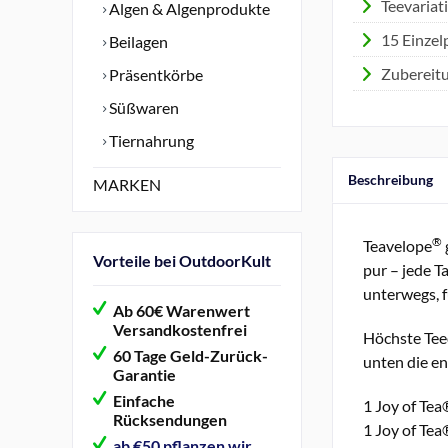
Teevariat
Algen & Algenprodukte
15 Einzel
Beilagen
Zubereit
Präsentkörbe
Süßwaren
Tiernahrung
Beschreibung
MARKEN
®
Teavelope
Vorteile bei OutdoorKult
pur – jede T
unterwegs, f
Ab 60€ Warenwert
Versandkostenfrei
Höchste Teeq
60 Tage Geld-Zurück-
unten die en
Garantie
Einfache
1 Joy of Tea
Rücksendungen
1 Joy of Tea
ab €50 pflanzen wir