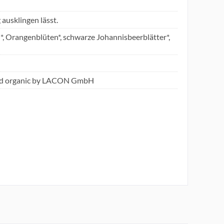
ausklingen lässt.
el*, Orangenblüten*, schwarze Johannisbeerblätter*,
ied organic by LACON GmbH