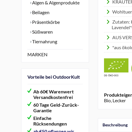
KRÄUTE
Algen & Algenprodukte
Wohltuend
Beilagen
Zutaten: 
Präsentkörbe
Lavendel*
Süßwaren
AUS VER
Tiernahrung
*aus öko
MARKEN
Vorteile bei OutdoorKult
DE-ÖKO-003
Ab 60€ Warenwert
Produkteigen
Versandkostenfrei
Bio, Lecker
60 Tage Geld-Zurück-
Garantie
Einfache
Rücksendungen
Beschreibung
ab €50 pflanzen wir