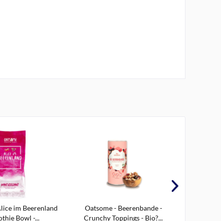
lice im Beerenland
Oatsome - Beerenbande -
Ronnefel
thie Bowl -...
Crunchy Toppings - Bio?...
Sky"