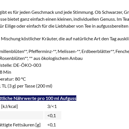
gibt es für jeden Geschmack und jede Stimmung. Ob Schwarzer, Grü
asse bietet ganz einfach einen kleinen, individuellen Genuss. Im Te
ür Eilige oder einfach für die Liebhaber von Tee in aufgussbereiten
Mischung köstlicher Kräuter, die auf natürliche Art den Tag auskli
illenblüten**, Pfefferminz-**, Melissen-**, Erdbeerblätter**, Fench
 Rosenblüten**, ** aus ökologischem Anbau
lstelle: DE-ÖKO-003
 8 Min
ratur: 80 °C
 TL (3 g) per Tasse (200 ml)
tliche Nährwerte pro 100 ml Aufguss
[kJ/kcal]
3/<1
<0,1
ttigte Fettsäuren [g]
<0,1