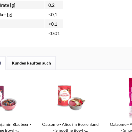
rate [g]
0,2
er [g]
<0,1
<0,1
<0,01
l
Kunden kauften auch
jamin Blaubeer -
Oatsome - Alice im Beerenland
Oatsome - A
e Bowl -...
- Smoothie Bowl -...
- Smoo