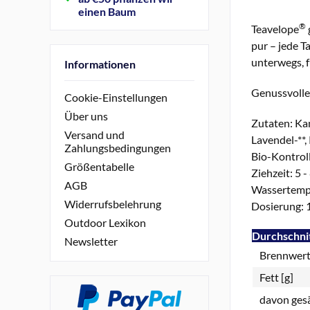
einen Baum
®
Teavelope
pur – jede T
unterwegs, f
Informationen
Genussvolle 
Cookie-Einstellungen
Über uns
Zutaten: Kam
Versand und
Lavendel-**,
Zahlungsbedingungen
Bio-Kontrol
Größentabelle
Ziehzeit: 5 -
AGB
Wassertempe
Widerrufsbelehrung
Dosierung: 1
Outdoor Lexikon
Durchschnit
Newsletter
Brennwert 
Fett [g]
davon gesä