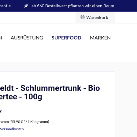
rantie
ab €60 Bestellwert pflanzen
wir einen Baum
Warenkorb
SUPERFOOD
N
AUSRÜSTUNG
MARKEN
eldt - Schlummertrunk - Bio
ertee - 100g
*
gramm (55,90 € * / 1 Kilogramm)
. Versandkosten