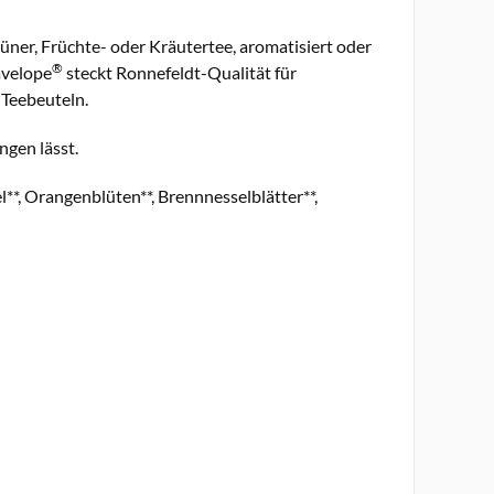
ner, Früchte- oder Kräutertee, aromatisiert oder
®
avelope
steckt Ronnefeldt-Qualität für
 Teebeuteln.
ngen lässt.
el**, Orangenblüten**, Brennnesselblätter**,