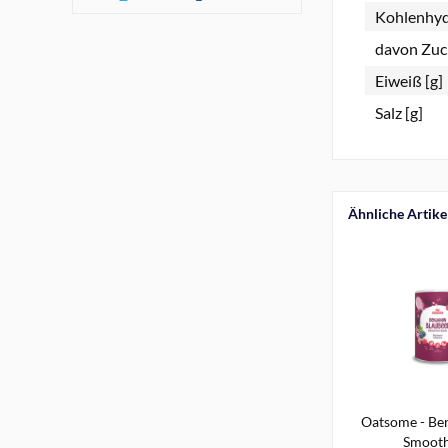
Kohlenhyd
davon Zuck
Eiweiß [g]
Salz [g]
Ähnliche Artike
Oatsome - Ben
Smoothi