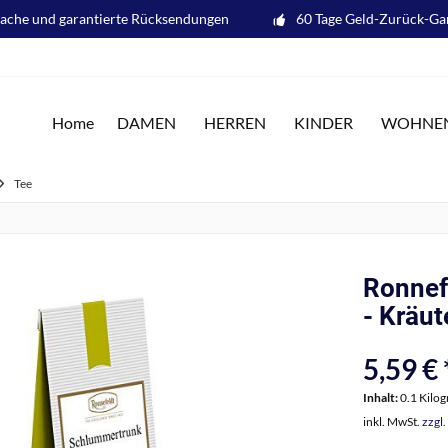
fache und garantierte Rücksendungen
60 Tage Geld-Zurück-Ga
Home
DAMEN
HERREN
KINDER
WOHNE
Tee
Ronnef
- Kräut
5,59 € 
Inhalt:
0.1 Kilo
inkl. MwSt.
zzgl