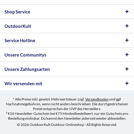
Shop Service
OutdoorKult
Service Hotline
Unsere Communitys
Unsere Zahlungsarten
Wir versenden mit
* Alle Preise inkl. gesetzl. Mehrwertsteuer zzgl.
Versandkosten
und ggf.
Nachnahmegebühren, wenn nicht anders beschrieben. Die durchgestrichenen
Preise entsprechen der UVP des Herstellers.
² €10-Newsletter-Gutschein bei €75 Mindestbestellwert, nur ein Gutschein pro
Bestellung einlösbar. Du kannst den Newsletter jederzeit wieder abbestellen.
© 2026 OutdoorKult Outdoor Onlineshop - All Rights Reserved.