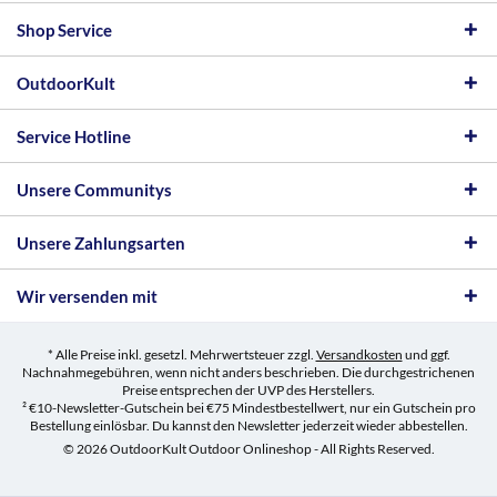
Shop Service
OutdoorKult
Service Hotline
Unsere Communitys
Unsere Zahlungsarten
Wir versenden mit
* Alle Preise inkl. gesetzl. Mehrwertsteuer zzgl.
Versandkosten
und ggf.
Nachnahmegebühren, wenn nicht anders beschrieben. Die durchgestrichenen
Preise entsprechen der UVP des Herstellers.
² €10-Newsletter-Gutschein bei €75 Mindestbestellwert, nur ein Gutschein pro
Bestellung einlösbar. Du kannst den Newsletter jederzeit wieder abbestellen.
© 2026 OutdoorKult Outdoor Onlineshop - All Rights Reserved.