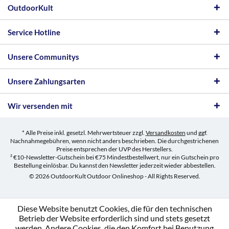
OutdoorKult
Service Hotline
Unsere Communitys
Unsere Zahlungsarten
Wir versenden mit
* Alle Preise inkl. gesetzl. Mehrwertsteuer zzgl.
Versandkosten
und ggf.
Nachnahmegebühren, wenn nicht anders beschrieben. Die durchgestrichenen
Preise entsprechen der UVP des Herstellers.
² €10-Newsletter-Gutschein bei €75 Mindestbestellwert, nur ein Gutschein pro
Bestellung einlösbar. Du kannst den Newsletter jederzeit wieder abbestellen.
© 2026 OutdoorKult Outdoor Onlineshop - All Rights Reserved.
Diese Website benutzt Cookies, die für den technischen
Betrieb der Website erforderlich sind und stets gesetzt
werden. Andere Cookies, die den Komfort bei Benutzung