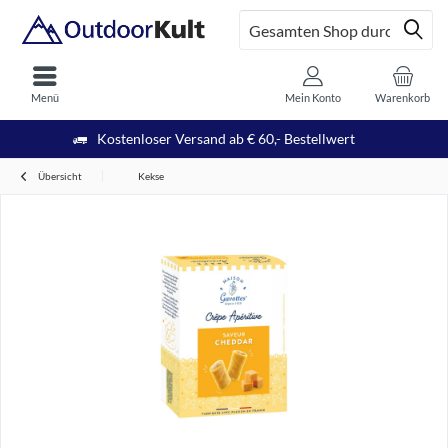
Menü
Mein Konto
Warenkorb
Kostenloser Versand ab € 60,- Bestellwert
Übersicht
Kekse