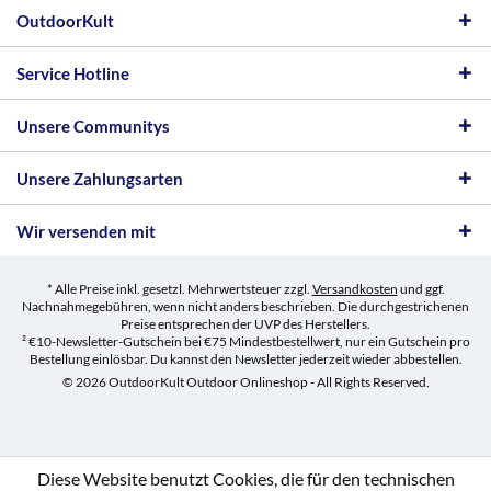
OutdoorKult
Service Hotline
Unsere Communitys
Unsere Zahlungsarten
Wir versenden mit
* Alle Preise inkl. gesetzl. Mehrwertsteuer zzgl.
Versandkosten
und ggf.
Nachnahmegebühren, wenn nicht anders beschrieben. Die durchgestrichenen
Preise entsprechen der UVP des Herstellers.
² €10-Newsletter-Gutschein bei €75 Mindestbestellwert, nur ein Gutschein pro
Bestellung einlösbar. Du kannst den Newsletter jederzeit wieder abbestellen.
© 2026 OutdoorKult Outdoor Onlineshop - All Rights Reserved.
Diese Website benutzt Cookies, die für den technischen