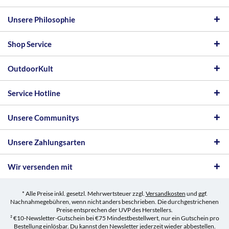
Unsere Philosophie
Shop Service
OutdoorKult
Service Hotline
Unsere Communitys
Unsere Zahlungsarten
Wir versenden mit
* Alle Preise inkl. gesetzl. Mehrwertsteuer zzgl.
Versandkosten
und ggf.
Nachnahmegebühren, wenn nicht anders beschrieben. Die durchgestrichenen
Preise entsprechen der UVP des Herstellers.
² €10-Newsletter-Gutschein bei €75 Mindestbestellwert, nur ein Gutschein pro
Bestellung einlösbar. Du kannst den Newsletter jederzeit wieder abbestellen.