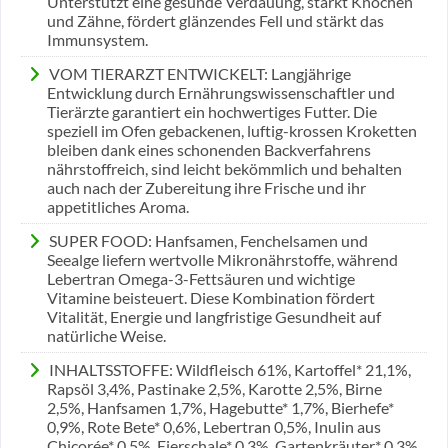
Unterstützt eine gesunde Verdauung, stärkt Knochen
und Zähne, fördert glänzendes Fell und stärkt das
Immunsystem.
VOM TIERARZT ENTWICKELT: Langjährige
Entwicklung durch Ernährungswissenschaftler und
Tierärzte garantiert ein hochwertiges Futter. Die
speziell im Ofen gebackenen, luftig-krossen Kroketten
bleiben dank eines schonenden Backverfahrens
nährstoffreich, sind leicht bekömmlich und behalten
auch nach der Zubereitung ihre Frische und ihr
appetitliches Aroma.
SUPER FOOD: Hanfsamen, Fenchelsamen und
Seealge liefern wertvolle Mikronährstoffe, während
Lebertran Omega-3-Fettsäuren und wichtige
Vitamine beisteuert. Diese Kombination fördert
Vitalität, Energie und langfristige Gesundheit auf
natürliche Weise.
INHALTSSTOFFE: Wildfleisch 61%, Kartoffel* 21,1%,
Rapsöl 3,4%, Pastinake 2,5%, Karotte 2,5%, Birne
2,5%, Hanfsamen 1,7%, Hagebutte* 1,7%, Bierhefe*
0,9%, Rote Bete* 0,6%, Lebertran 0,5%, Inulin aus
Chicorée* 0,5%, Eierschale* 0,3%, Gartenkräuter* 0,3%